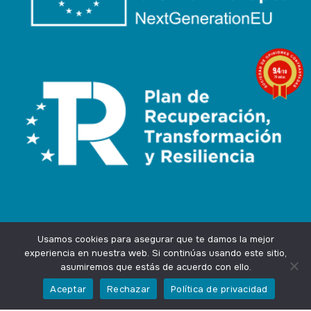
9.4
/10
74 notas
Usamos cookies para asegurar que te damos la mejor
experiencia en nuestra web. Si continúas usando este sitio,
asumiremos que estás de acuerdo con ello.
Agencia Marketing Online
Design by
Ingenium.Marketing
Aceptar
Rechazar
Política de privacidad
Privacidad