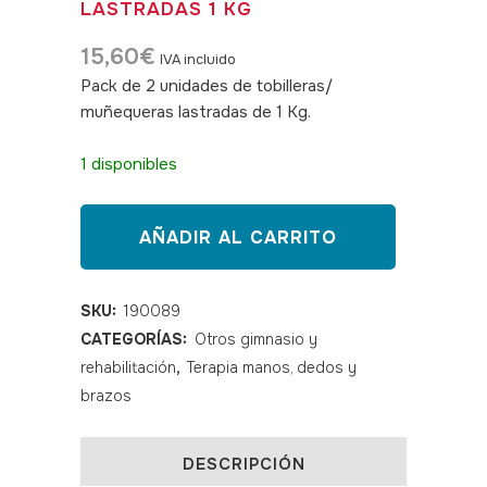
LASTRADAS 1 KG
15,60
€
IVA incluido
Pack de 2 unidades de tobilleras/
muñequeras lastradas de 1 Kg.
SKU:
190089
1 disponibles
Tobilleras/
AÑADIR AL CARRITO
muñequeras
lastradas
SKU:
190089
CATEGORÍAS:
Otros gimnasio y
1
rehabilitación
,
Terapia manos, dedos y
KG
brazos
quantity
DESCRIPCIÓN