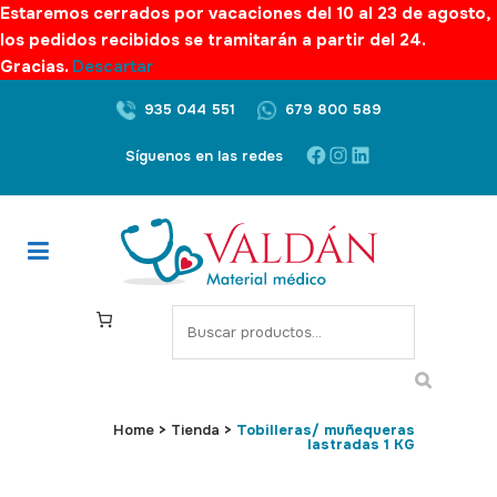
Estaremos cerrados por vacaciones del 10 al 23 de agosto,
los pedidos recibidos se tramitarán a partir del 24.
Gracias.
Descartar
935 044 551
679 800 589
Facebook
Instagram
LinkedIn
Síguenos en las redes
S
e
a
r
c
Home
>
Tienda
>
Tobilleras/ muñequeras
lastradas 1 KG
h