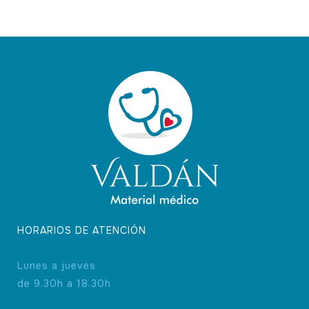
Las
opciones
se
pueden
elegir
en
la
página
de
producto
HORARIOS DE ATENCIÓN
Lunes a jueves
de 9.30h a 18.30h