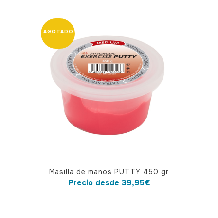
múltiples
variantes.
Las
opciones
se
pueden
elegir
en
la
página
de
producto
Este
Masilla de manos PUTTY 450 gr
producto
Precio desde
39,95
€
tiene
múltiples
variantes.