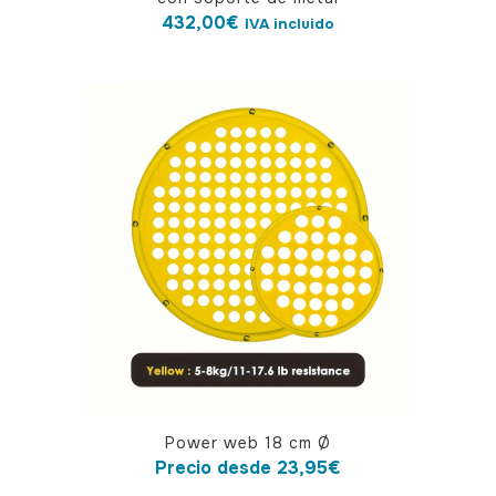
432,00
€
IVA incluido
Este
Power web 18 cm Ø
producto
Precio desde
23,95
€
tiene