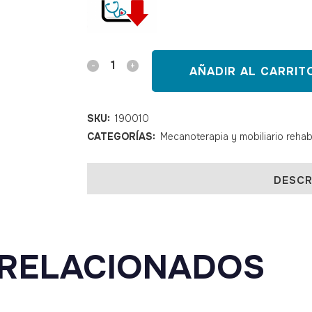
Mesa
AÑADIR AL CARRIT
de
manos
SKU:
190010
CATEGORÍAS:
Mecanoterapia y mobiliario rehabi
de
madera
DESCR
quantity
RELACIONADOS