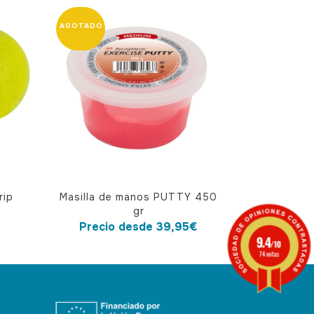
Este
rip
Masilla de manos PUTTY 450
producto
gr
tiene
Precio desde
39,95
€
9.4
múltiples
/10
74 notas
variantes.
Las
opciones