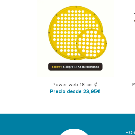
Este
Power web 18 cm Ø
M
producto
Precio desde
23,95
€
tiene
múltiples
variantes.
Las
opciones
HOR