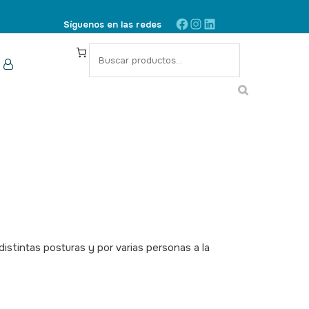
Facebook
Instagram
LinkedIn
Síguenos en las redes
S
e
a
r
c
h
istintas posturas y por varias personas a la