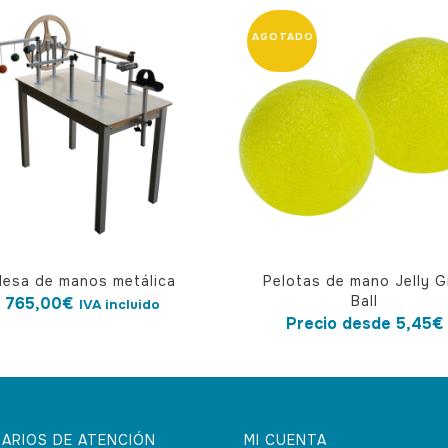
Este
esa de manos metálica
Pelotas de mano Jelly G
producto
Ball
765,00
€
IVA incluido
tiene
Precio desde
5,45
€
múltiples
variantes.
Las
opciones
ARIOS DE ATENCIÓN
MI CUENTA