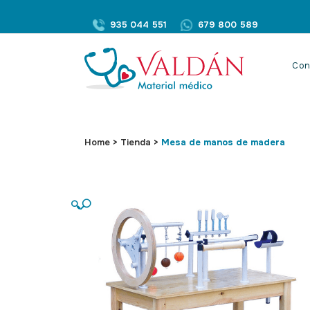
935 044 551
679 800 589
Con
Home
>
Tienda
>
Mesa de manos de madera
🔍