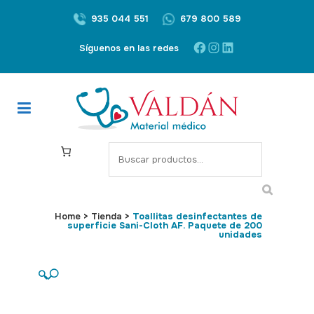
935 044 551
679 800 589
Facebook
Instagram
LinkedIn
Síguenos en las redes
S
e
a
r
Home
>
Tienda
>
Toallitas desinfectantes de
c
superficie Sani-Cloth AF. Paquete de 200
unidades
h
🔍