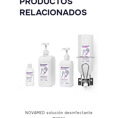
PRODUCTOS
de
RELACIONADOS
200
unidades
quantity
Este
NOVAMED solución desinfectante
producto