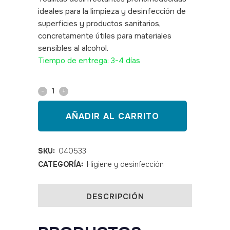
ideales para la limpieza y desinfección de
superficies y productos sanitarios,
concretamente útiles para materiales
sensibles al alcohol.
SKU: 040533
Tiempo de entrega: 3-4 días
Toallitas
desinfectantes
AÑADIR AL CARRITO
de
superficie
SKU:
040533
CATEGORÍA:
Higiene y desinfección
Sani-
Cloth
DESCRIPCIÓN
AF.
Paquete