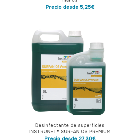
manos
tiene
Precio desde
5,25
€
múltiples
variantes.
Las
opciones
se
pueden
elegir
en
la
página
de
producto
Este
Desinfectante de superficies
producto
INSTRUNET® SURFANIOS PREMIUM
tiene
Precio desde
27,30
€