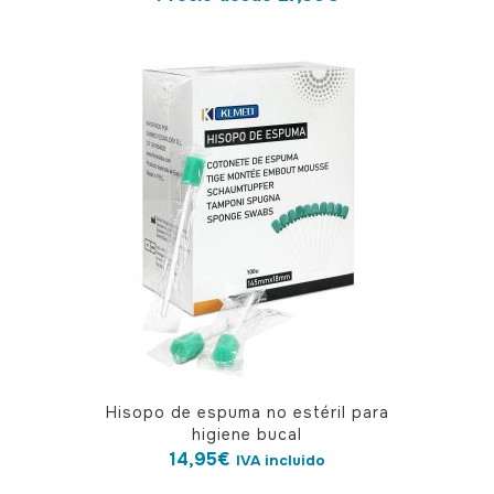
múltiples
variantes.
Las
opciones
se
pueden
elegir
en
la
página
de
producto
Hisopo de espuma no estéril para
higiene bucal
14,95
€
IVA incluido