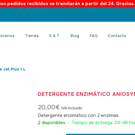
os pedidos recibidos se tramitarán a partir del 24. Gracias
ócenos
Tienda
S.A.T.
Blog
FAQ
Contacto
 Jet Plus 1 L
DETERGENTE ENZIMÁTICO ANIOSYM
20,00
€
IVA incluido
Detergente enzimático con 2 enzimas.
SKU: 
2 disponibles
|
Tiempo de entrega: 24-48 ho