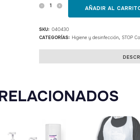
Detergente
AÑADIR AL CARRIT
enzimático
Aniosyme
SKU:
040430
CATEGORÍAS:
Higiene y desinfección
,
STOP Co
Jet
Plus
DESCR
1
L
quantity
RELACIONADOS