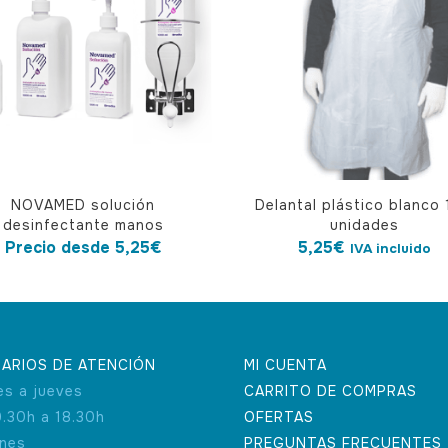
NOVAMED solución
Delantal plástico blanco
cto
desinfectante manos
unidades
Precio desde
5,25
€
5,25
€
IVA incluido
ples
tes.
nes
ARIOS DE ATENCIÓN
MI CUENTA
es a jueves
CARRITO DE COMPRAS
en
9.30h a 18.30h
OFERTAS
rnes
PREGUNTAS FRECUENTES