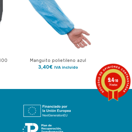
 100
Manguito polietileno azul
3,40
€
IVA incluido
9.4
/10
74 notas