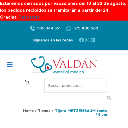
Estaremos cerrados por vacaciones del 10 al 23 de agosto,
los pedidos recibidos se tramitarán a partir del 24.
Gracias.
Descartar
935 044 551
679 800 589
Facebook
Instagram
LinkedIn
Síguenos en las redes
S
e
a
r
c
Home
>
Tienda
>
Tijera METZEMBAUM recta
14 cm
h