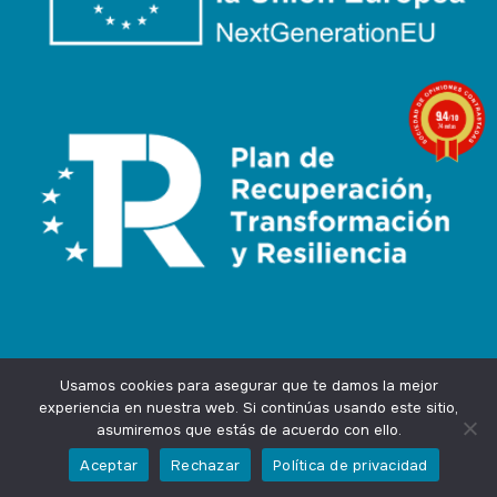
9.4
/10
74 notas
Usamos cookies para asegurar que te damos la mejor
experiencia en nuestra web. Si continúas usando este sitio,
asumiremos que estás de acuerdo con ello.
Agencia Marketing Online
Design by
Ingenium.Marketing
Aceptar
Rechazar
Política de privacidad
Privacidad