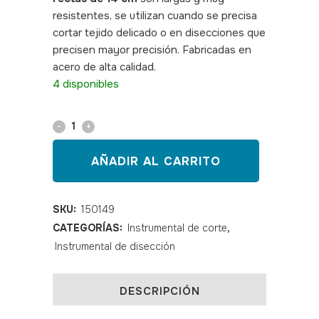
resistentes, se utilizan cuando se precisa
cortar tejido delicado o en disecciones que
precisen mayor precisión. Fabricadas en
acero de alta calidad.
SKU:150149
4 disponibles
Tijera
METZEMBAUM
AÑADIR AL CARRITO
recta
14
SKU:
150149
CATEGORÍAS:
Instrumental de corte
,
cm
Instrumental de disección
quantity
DESCRIPCIÓN