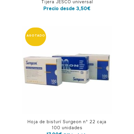
Tijera JESCO universal
producto
Precio desde
3,50
€
tiene
múltiples
variantes.
Las
opciones
se
pueden
elegir
en
la
página
de
producto
Hoja de bisturí Surgeon nº 22 caja
100 unidades