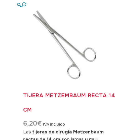
🔍
TIJERA METZEMBAUM RECTA 14
CM
6,20
€
IVA incluido
Las
tijeras de cirugía Metzenbaum
rectas de 14 cm
son largas y muy