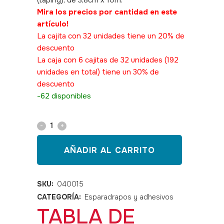
(taping), de 3,8cm x 10m.
SKU: 040015
Mira los precios por cantidad en este
artículo!
La cajita con 32 unidades tiene un 20% de
descuento
La caja con 6 cajitas de 32 unidades (192
unidades en total) tiene un 30% de
descuento
-62 disponibles
Tape
Sport
AÑADIR AL CARRITO
para
vendaje
SKU:
040015
CATEGORÍA:
Esparadrapos y adhesivos
funcional
TABLA DE
3,8