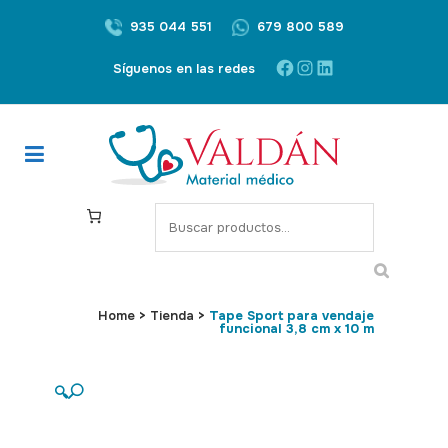
935 044 551
679 800 589
Facebook
Instagram
LinkedIn
Síguenos en las redes
S
e
a
r
c
Home
>
Tienda
>
Tape Sport para vendaje
funcional 3,8 cm x 10 m
h
🔍