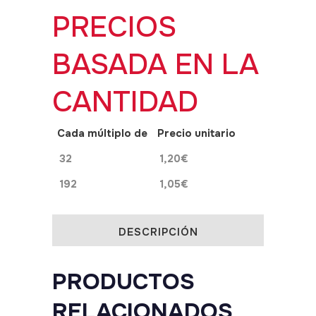
PRECIOS
cm
x
BASADA EN LA
10
CANTIDAD
m
quantity
Cada múltiplo de
Precio unitario
32
1,20
€
192
1,05
€
DESCRIPCIÓN
PRODUCTOS
RELACIONADOS