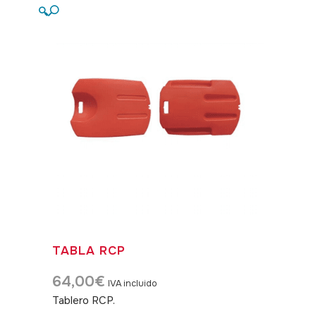
🔍
TABLA RCP
64,00
€
IVA incluido
Tablero RCP.
SKU: 360022