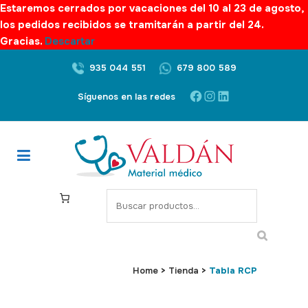
Estaremos cerrados por vacaciones del 10 al 23 de agosto,
los pedidos recibidos se tramitarán a partir del 24.
Gracias.
Descartar
935 044 551
679 800 589
Facebook
Instagram
LinkedIn
Síguenos en las redes
S
e
a
r
c
Home
>
Tienda
>
Tabla RCP
h