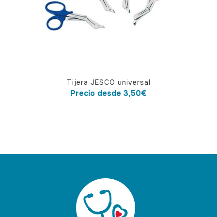
Este
Tijera JESCO universal
producto
Precio desde
3,50
€
tiene
múltiples
variantes.
Las
opciones
se
pueden
elegir
en
la