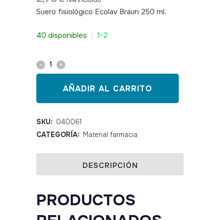
IVA incluido
Suero fisiológico Ecolav Braun 250 ml.
SKU: 040061
40 disponibles
|
1-2
Suero
fisiológico
AÑADIR AL CARRITO
Ecolav
Braun
SKU:
040061
CATEGORÍA:
Material farmacia
250
ml
DESCRIPCIÓN
quantity
PRODUCTOS