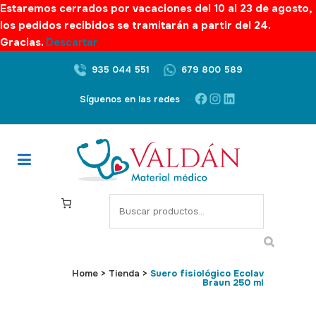
Estaremos cerrados por vacaciones del 10 al 23 de agosto,
los pedidos recibidos se tramitarán a partir del 24.
Gracias.
Descartar
935 044 551
679 800 589
Facebook
Instagram
LinkedIn
Síguenos en las redes
S
e
a
r
c
Home
>
Tienda
>
Suero fisiológico Ecolav
Braun 250 ml
h