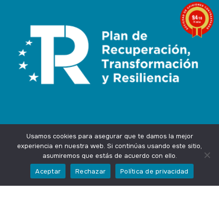
9.4
/10
74 notas
Usamos cookies para asegurar que te damos la mejor
experiencia en nuestra web. Si continúas usando este sitio,
asumiremos que estás de acuerdo con ello.
Agencia Marketing Online
Design by
Ingenium.Marketing
Aceptar
Rechazar
Política de privacidad
Privacidad
Aviso Legal
Cookies