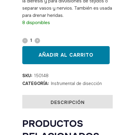
la diéresis y para divulsiones de tejidos o
separar vasos y nervios. También es usada
para drenar heridas.
SKU:150148
8 disponibles
Sonda
acanalada
AÑADIR AL CARRITO
14
cm
SKU:
150148
CATEGORÍA:
Instrumental de disección
quantity
DESCRIPCIÓN
PRODUCTOS