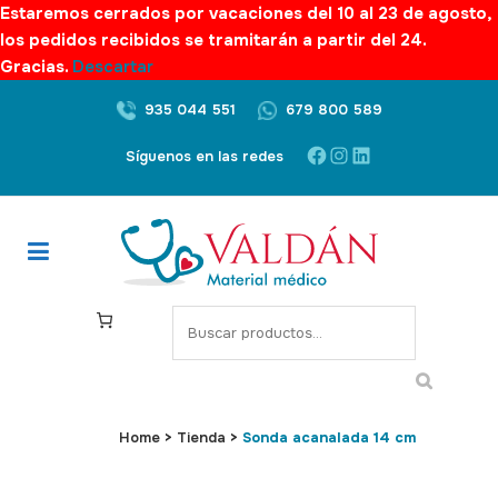
Estaremos cerrados por vacaciones del 10 al 23 de agosto,
los pedidos recibidos se tramitarán a partir del 24.
Gracias.
Descartar
935 044 551
679 800 589
Facebook
Instagram
LinkedIn
Síguenos en las redes
S
e
a
r
c
Home
>
Tienda
>
Sonda acanalada 14 cm
h