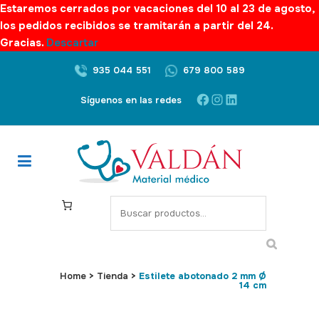
Estaremos cerrados por vacaciones del 10 al 23 de agosto,
los pedidos recibidos se tramitarán a partir del 24.
Gracias.
Descartar
935 044 551
679 800 589
Facebook
Instagram
LinkedIn
Síguenos en las redes
S
e
a
r
c
Home
>
Tienda
>
Estilete abotonado 2 mm Ø
14 cm
h