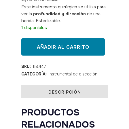
IVA incluido
Este instrumento quirúrgico se utiliza para
ver la
profundidad y dirección
de una
herida. Esterilizable.
SKU: 150147
1 disponibles
Estilete
AÑADIR AL CARRITO
abotonado
2
SKU:
150147
CATEGORÍA:
Instrumental de disección
mm
Ø
DESCRIPCIÓN
14
cm
PRODUCTOS
quantity
RELACIONADOS