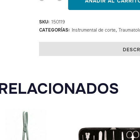
AÑADIR AL CARRIT
de
yesos
SKU:
150119
CATEGORÍAS:
Instrumental de corte
,
Traumatol
eléctrica
ECO
DESCR
II
quantity
RELACIONADOS