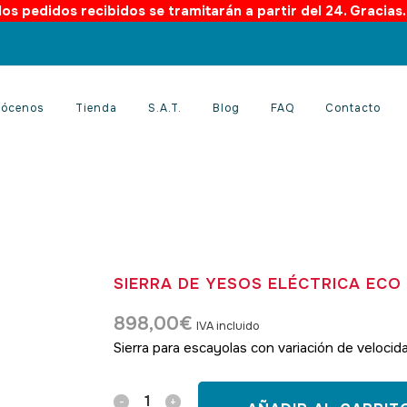
os pedidos recibidos se tramitarán a partir del 24. Gracias
ócenos
Tienda
S.A.T.
Blog
FAQ
Contacto
SIERRA DE YESOS ELÉCTRICA ECO I
898,00
€
IVA incluido
Sierra para escayolas con variación de veloci
Sierra