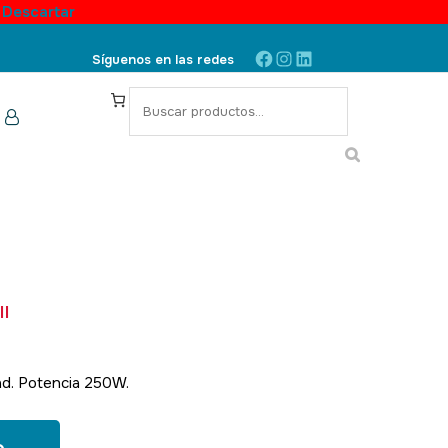
.
Descartar
Facebook
Instagram
LinkedIn
Síguenos en las redes
S
e
a
r
c
h
I
dad. Potencia 250W.
SKU: 150119