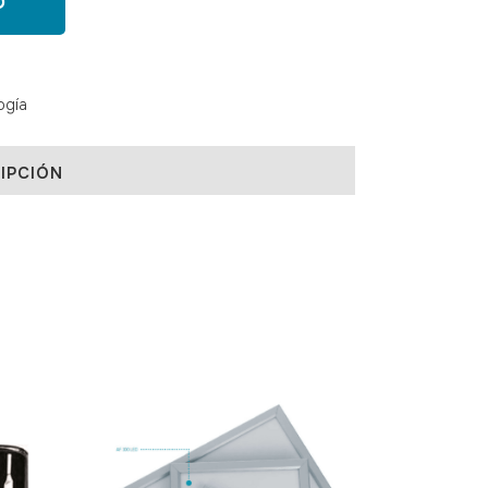
O
ogía
IPCIÓN