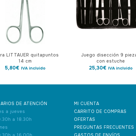
era LITTAUER quitapuntos
Juego disección 9 piez
14 cm
con estuche
5,80
€
25,30
€
IVA incluido
IVA incluido
ARIOS DE ATENCIÓN
MI CUENTA
es a jueves
CARRITO DE COMPRAS
9.30h a 18.30h
OFERTAS
rnes
PREGUNTAS FRECUENTES
9.30h a 16.00h
GASTOS DE ENVÍOS