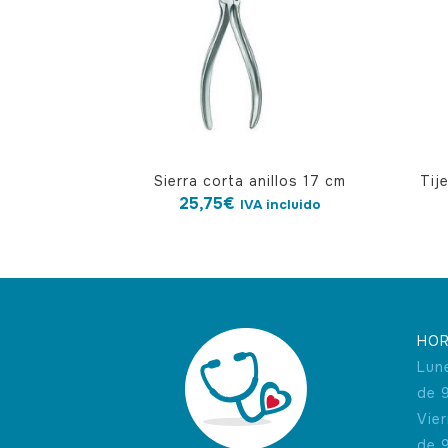
Sierra corta anillos 17 cm
Tij
25,75
€
IVA incluido
HOR
Lun
de 
Vie
de 