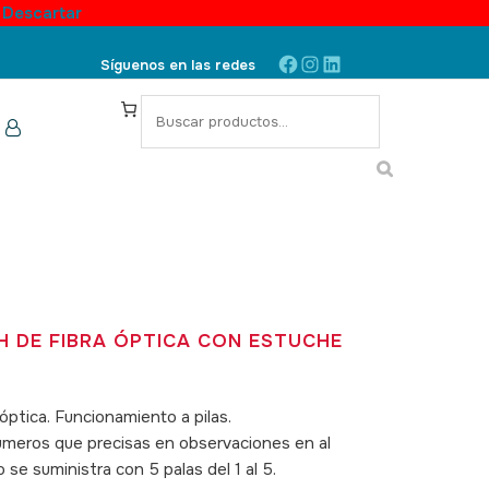
.
Descartar
Facebook
Instagram
LinkedIn
Síguenos en las redes
S
e
a
r
c
h
H DE FIBRA ÓPTICA CON ESTUCHE
óptica. Funcionamiento a pilas.
 números que precisas en observaciones en al
 se suministra con 5 palas del 1 al 5.
SKU: