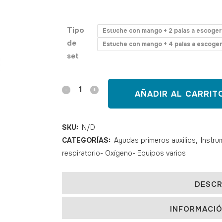
150331, 150353, 150298, 150305
Tipo
Estuche con mango + 2 palas a escoger
de
Estuche con mango + 4 palas a escoge
set
Set
AÑADIR AL CARRIT
de
laringoscopio
SKU:
N/D
CATEGORÍAS:
Ayudas primeros auxilios
,
Instr
McIntosh
respiratorio- Oxígeno- Equipos varios
de
fibra
DESCR
óptica
INFORMACIÓ
con