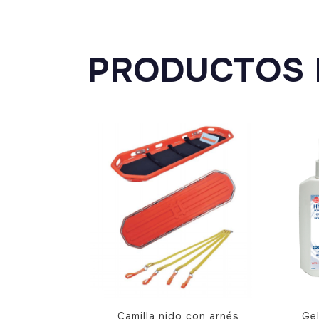
PRODUCTOS 
Este
Camilla nido con arnés
Ge