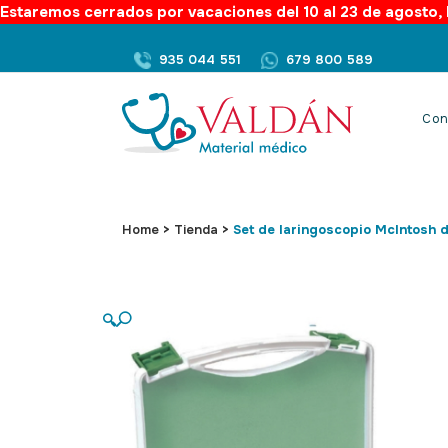
Estaremos cerrados por vacaciones del 10 al 23 de agosto, l
935 044 551
679 800 589
Con
Home
>
Tienda
>
Set de laringoscopio McIntosh d
🔍