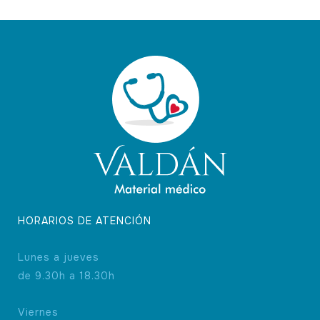
7,95€.
5,35€.
HORARIOS DE ATENCIÓN
Lunes a jueves
de 9.30h a 18.30h
Viernes