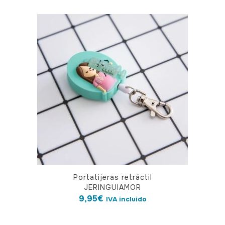
variantes.
Las
opciones
se
pueden
elegir
en
la
página
de
producto
Portatijeras retráctil
JERINGUIAMOR
9,95
€
IVA incluido