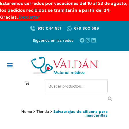
Estaremos cerrados por vacaciones del 10 al 23 de agosto,
los pedidos recibidos se tramitarán a partir del 24.
Gracias.
Descartar
935 044 551
679 800 589
Facebook
Instagram
LinkedIn
Síguenos en las redes
S
e
a
r
c
Home
>
Tienda
>
Salvaorejas de silicona para
mascarillas
h