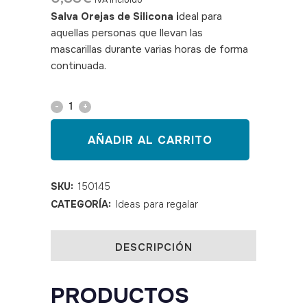
IVA incluido
Salva Orejas
de Silicona i
deal para
aquellas personas que llevan las
mascarillas durante varias horas de forma
continuada.
SKU: 150145
Salvaorejas
de
AÑADIR AL CARRITO
silicona
para
SKU:
150145
CATEGORÍA:
Ideas para regalar
mascarillas
quantity
DESCRIPCIÓN
PRODUCTOS