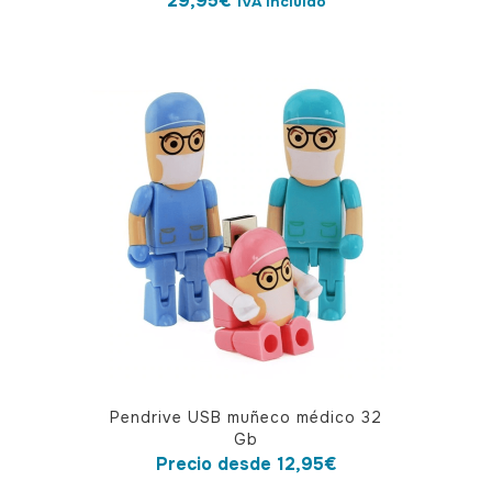
29,95
€
IVA incluido
Este
Pendrive USB muñeco médico 32
producto
Gb
tiene
Precio desde
12,95
€
múltiples