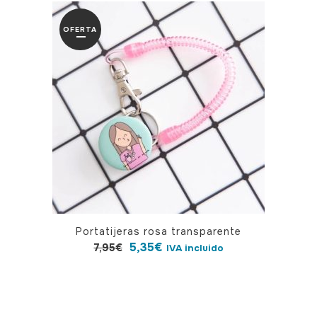
OFERTA
Portatijeras rosa transparente
El
El
5,35
€
7,95
€
IVA incluido
precio
precio
original
actual
era:
es: