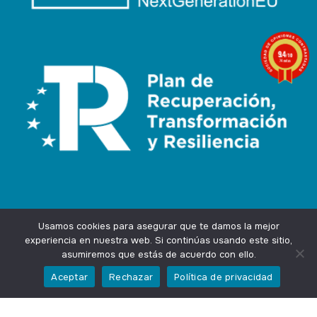
9.4
/10
74 notas
Usamos cookies para asegurar que te damos la mejor
experiencia en nuestra web. Si continúas usando este sitio,
asumiremos que estás de acuerdo con ello.
Agencia Marketing Online
Design by
Ingenium.Marketing
Aceptar
Rechazar
Política de privacidad
Privacidad
Aviso Legal