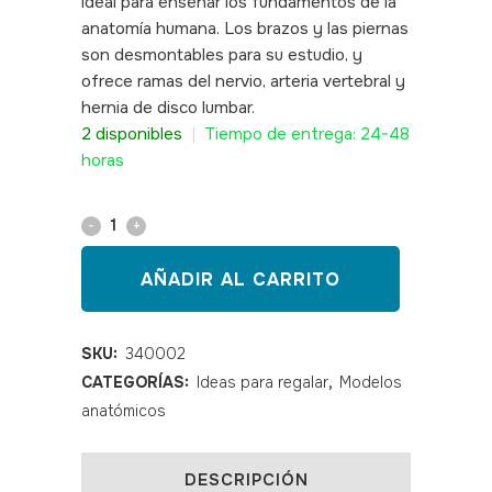
ideal para enseñar los fundamentos de la
anatomía humana. Los brazos y las piernas
son desmontables para su estudio, y
ofrece ramas del nervio, arteria vertebral y
hernia de disco lumbar.
SKU: 340002
2 disponibles
|
Tiempo de entrega: 24-48
horas
Esqueleto
mini
AÑADIR AL CARRITO
85
cm
SKU:
340002
CATEGORÍAS:
Ideas para regalar
,
Modelos
quantity
anatómicos
DESCRIPCIÓN