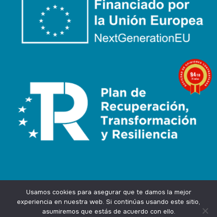
9.4
/10
74 notas
Usamos cookies para asegurar que te damos la mejor
experiencia en nuestra web. Si continúas usando este sitio,
asumiremos que estás de acuerdo con ello.
Agencia Marketing Online
Design by
Ingenium.Marketing