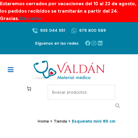
Estaremos cerrados por vacaciones del 10 al 23 de agosto,
los pedidos recibidos se tramitarán a partir del 24.
Gracias.
Descartar
935 044 551
679 800 589
Facebook
Instagram
LinkedIn
Síguenos en las redes
S
e
a
r
c
Home
>
Tienda
>
Esqueleto mini 85 cm
h