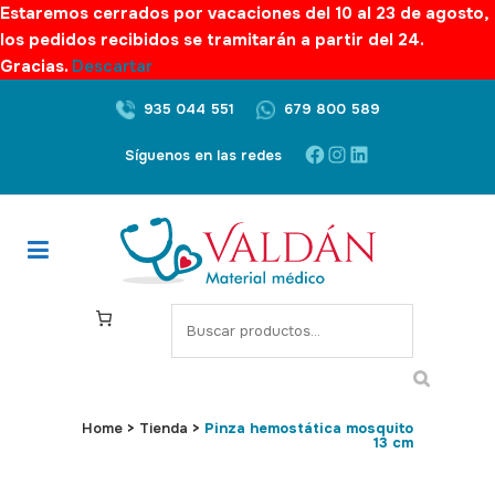
Estaremos cerrados por vacaciones del 10 al 23 de agosto,
los pedidos recibidos se tramitarán a partir del 24.
Gracias.
Descartar
935 044 551
679 800 589
Facebook
Instagram
LinkedIn
Síguenos en las redes
S
e
a
r
c
Home
>
Tienda
>
Pinza hemostática mosquito
13 cm
h