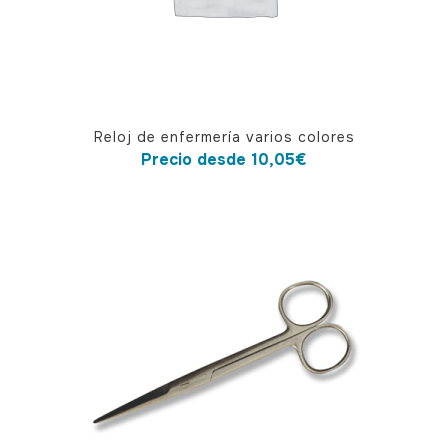
Este
Reloj de enfermería varios colores
producto
Precio desde
10,05
€
tiene
múltiples
variantes.
Las
opciones
se
pueden
elegir
en
la
página