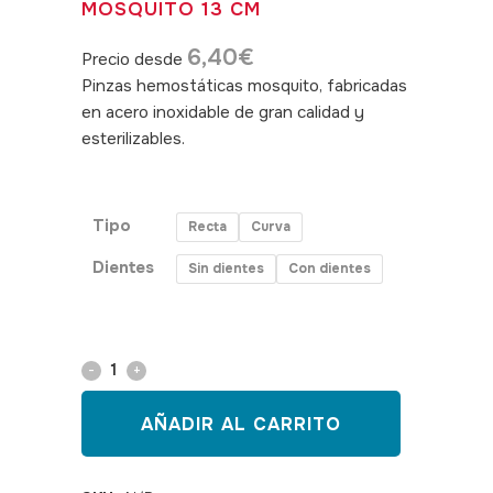
MOSQUITO 13 CM
6,40
€
Precio desde
Pinzas hemostáticas mosquito, fabricadas
en acero inoxidable de gran calidad y
esterilizables.
SKU:
150107,150108,150109,150110
Tipo
Recta
Curva
Dientes
Sin dientes
Con dientes
Pinza
hemostática
AÑADIR AL CARRITO
mosquito
13