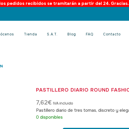
os pedidos recibidos se tramitarán a partir del 24. Gracias
ócenos
Tienda
S.A.T.
Blog
FAQ
Contacto
ON
PASTILLERO DIARIO ROUND FASHI
7,62
€
IVA incluido
Pastillero diario de tres tomas, discreto y ele
0 disponibles