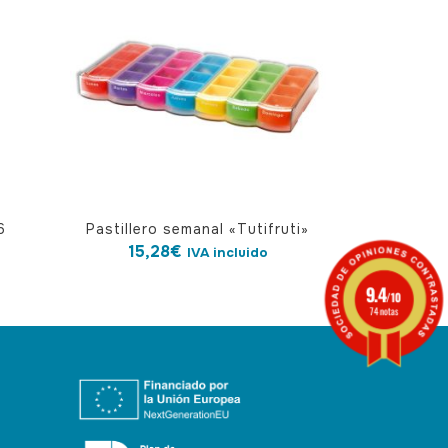
6
Pastillero semanal «Tutifruti»
15,28
€
IVA incluido
9.4
/10
74 notas