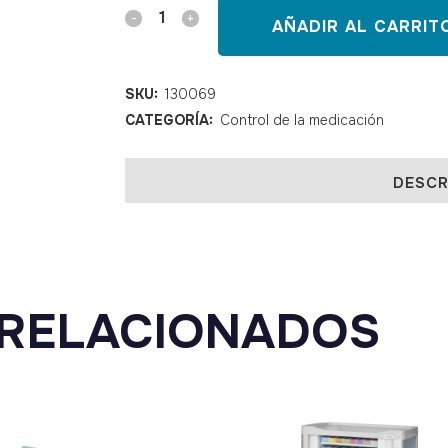
Pastillero
AÑADIR AL CARRIT
diario
ROUND
SKU:
130069
CATEGORÍA:
Control de la medicación
FASHION
quantity
DESCR
RELACIONADOS