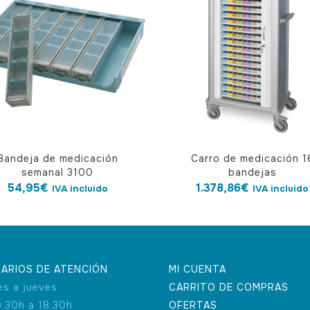
Bandeja de medicación
Carro de medicación 1
semanal 3100
bandejas
54,95
€
1.378,86
€
IVA incluido
IVA incluido
ARIOS DE ATENCIÓN
MI CUENTA
es a jueves
CARRITO DE COMPRAS
9.30h a 18.30h
OFERTAS