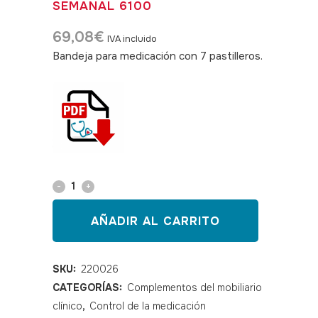
SEMANAL 6100
69,08
€
IVA incluido
Bandeja para medicación con 7 pastilleros.
SKU: 220026
Bandeja
de
AÑADIR AL CARRITO
medicación
semanal
SKU:
220026
CATEGORÍAS:
Complementos del mobiliario
6100
clínico
,
Control de la medicación
quantity