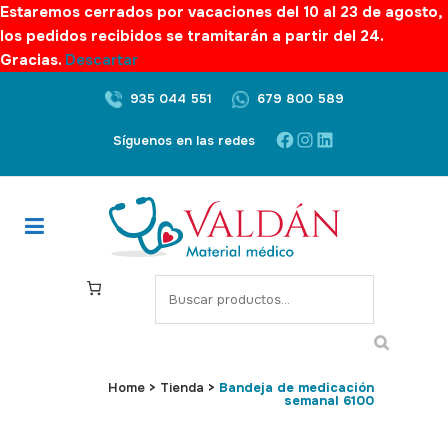
Estaremos cerrados por vacaciones del 10 al 23 de agosto,
los pedidos recibidos se tramitarán a partir del 24.
Gracias.
Descartar
935 044 551
679 800 589
Facebook
Instagram
LinkedIn
Síguenos en las redes
S
e
a
r
c
Home
>
Tienda
>
Bandeja de medicación
semanal 6100
h