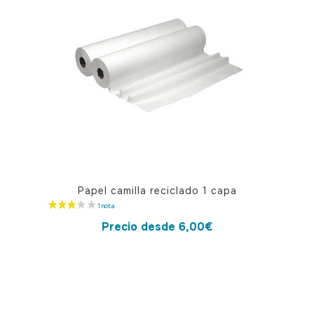
Este
Papel camilla reciclado 1 capa
producto
tiene
Precio desde
6,00
€
múltiples
variantes.
Las
opciones
se