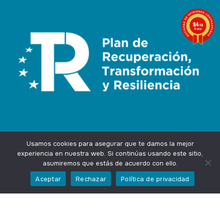
9.4
/10
74 notas
Usamos cookies para asegurar que te damos la mejor
experiencia en nuestra web. Si continúas usando este sitio,
asumiremos que estás de acuerdo con ello.
Agencia Marketing Online
Design by
Ingenium.Marketing
Aceptar
Rechazar
Política de privacidad
Privacidad
Aviso Legal
Cookies