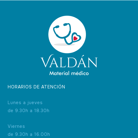
pueden
elegir
en
la
página
de
producto
HORARIOS DE ATENCIÓN
Lunes a jueves
de 9.30h a 18.30h
Viernes
de 9.30h a 16.00h