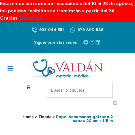
Estaremos cerrados por vacaciones del 10 al 23 de agosto,
los pedidos recibidos se tramitarán a partir del 24.
Gracias.
Descartar
935 044 551
679 800 589
Facebook
Instagram
LinkedIn
Síguenos en las redes
S
e
a
r
c
Home
>
Tienda
>
Papel secamanos gofrado 2
capas 20 cm x 115 m
h