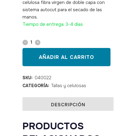
celulosa fibra virgen de doble capa con
sistema autocut para el secado de las
manos.
SKU: 040022
Tiempo de entrega: 3-4 días
Papel
secamanos
AÑADIR AL CARRITO
gofrado
2
SKU:
040022
CATEGORÍA:
Tallas y celulosas
capas
20
DESCRIPCIÓN
cm
x
PRODUCTOS
115