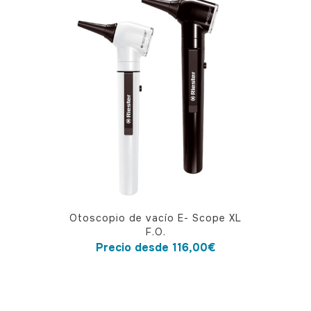
Este
Otoscopio de vacío E- Scope XL
producto
F.O.
tiene
Precio desde
116,00
€
múltiples
variantes.
Las