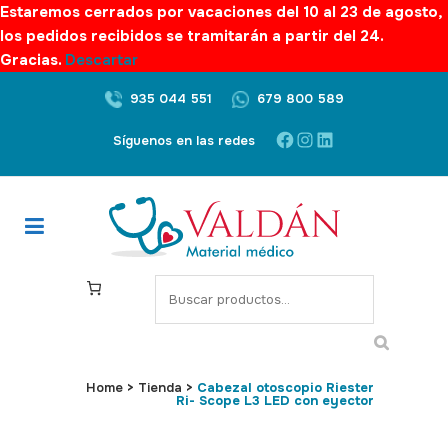
Estaremos cerrados por vacaciones del 10 al 23 de agosto,
los pedidos recibidos se tramitarán a partir del 24.
Gracias.
Descartar
935 044 551
679 800 589
Facebook
Instagram
LinkedIn
Síguenos en las redes
S
e
a
r
c
Home
>
Tienda
>
Cabezal otoscopio Riester
Ri- Scope L3 LED con eyector
h