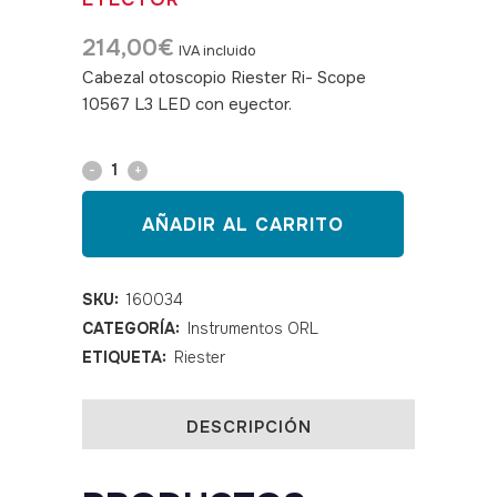
214,00
€
IVA incluido
Cabezal otoscopio Riester Ri- Scope
10567 L3 LED con eyector.
SKU: 160034
Cabezal
otoscopio
AÑADIR AL CARRITO
Riester
Ri-
SKU:
160034
CATEGORÍA:
Instrumentos ORL
Scope
ETIQUETA:
Riester
L3
LED
DESCRIPCIÓN
con