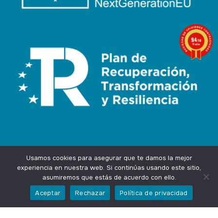
9.4
/10
74 notas
Usamos cookies para asegurar que te damos la mejor
experiencia en nuestra web. Si continúas usando este sitio,
asumiremos que estás de acuerdo con ello.
Agencia Marketing Online
Design by
Ingenium.Marketing
Aceptar
Rechazar
Política de privacidad
Privacidad
Aviso Legal