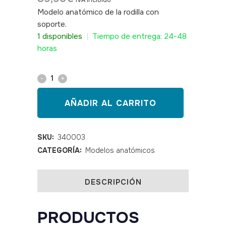
IVA incluido
Modelo anatómico de la rodilla con
soporte.
SKU: 340003
1 disponibles
|
Tiempo de entrega: 24-48
horas
Modelo
anatómico
AÑADIR AL CARRITO
de
la
SKU:
340003
CATEGORÍA:
Modelos anatómicos
rodilla
con
DESCRIPCIÓN
ligamentos
quantity
PRODUCTOS