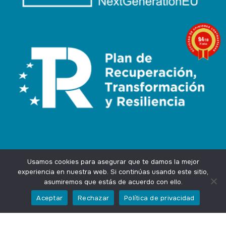
9.4
/10
74 notas
Usamos cookies para asegurar que te damos la mejor
experiencia en nuestra web. Si continúas usando este sitio,
asumiremos que estás de acuerdo con ello.
Agencia Marketing Online
Design by
Ingenium.Marketing
Aceptar
Rechazar
Política de privacidad
Privacidad
Aviso Legal