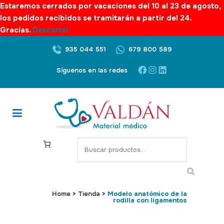
Estaremos cerrados por vacaciones del 10 al 23 de agosto,
los pedidos recibidos se tramitarán a partir del 24.
Gracias.
Descartar
935 044 551
679 800 589
Facebook
Instagram
LinkedIn
Síguenos en las redes
S
e
a
r
c
Home
>
Tienda
>
Modelo anatómico de la
rodilla con ligamentos
h