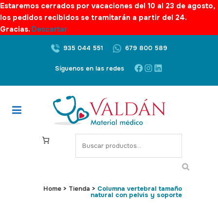
Estaremos cerrados por vacaciones del 10 al 23 de agosto,
los pedidos recibidos se tramitarán a partir del 24.
Gracias.
Descartar
935 044 551
679 800 589
Facebook
Instagram
LinkedIn
Síguenos en las redes
S
e
a
r
c
Home
>
Tienda
>
Columna vertebral tamaño
natural con pelvis y soporte
h