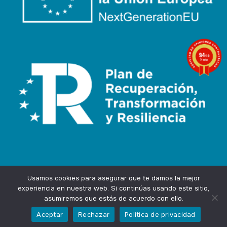
9.4
/10
74 notas
Usamos cookies para asegurar que te damos la mejor
experiencia en nuestra web. Si continúas usando este sitio,
asumiremos que estás de acuerdo con ello.
Agencia Marketing Online
Design by
Ingenium.Marketing
Aceptar
Rechazar
Política de privacidad
Privacidad