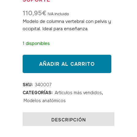
110,95
€
IVA incluido
Modelo de columna vertebral con pelvis y
occipital. Ideal para enseñanza.
SKU:
340007
1 disponibles
Columna
AÑADIR AL CARRITO
vertebral
tamaño
SKU:
340007
CATEGORÍAS:
Artículos más vendidos
,
natural
Modelos anatómicos
con
pelvis
DESCRIPCIÓN
y