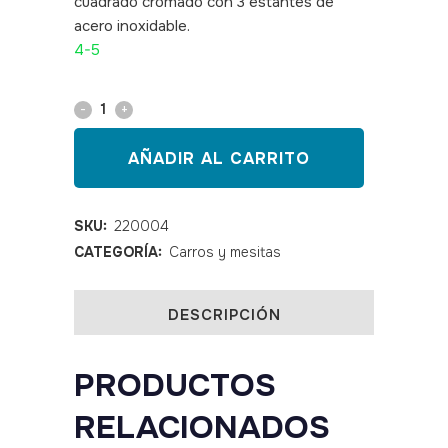
cuadrado cromado con 3 estantes de
acero inoxidable.
SKU: 220004
4-5
Mesita
inox
AÑADIR AL CARRITO
3
estantes
SKU:
220004
CATEGORÍA:
Carros y mesitas
M25
quantity
DESCRIPCIÓN
PRODUCTOS
RELACIONADOS