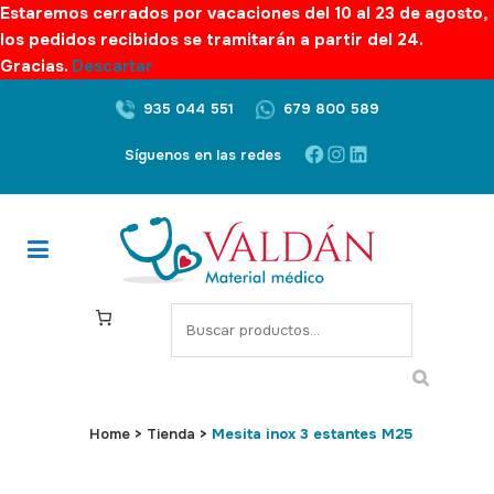
Estaremos cerrados por vacaciones del 10 al 23 de agosto,
los pedidos recibidos se tramitarán a partir del 24.
Gracias.
Descartar
935 044 551
679 800 589
Facebook
Instagram
LinkedIn
Síguenos en las redes
S
e
a
r
c
Home
>
Tienda
>
Mesita inox 3 estantes M25
h