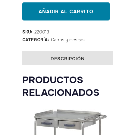
ABS
AÑADIR AL CARRITO
OK
Farma
SKU:
220013
CATEGORÍA:
Carros y mesitas
4
quantity
DESCRIPCIÓN
PRODUCTOS
RELACIONADOS