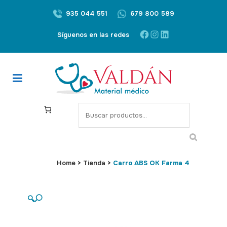
935 044 551
679 800 589
Facebook
Instagram
LinkedIn
Síguenos en las redes
S
e
a
r
c
Home
>
Tienda
>
Carro ABS OK Farma 4
h
🔍