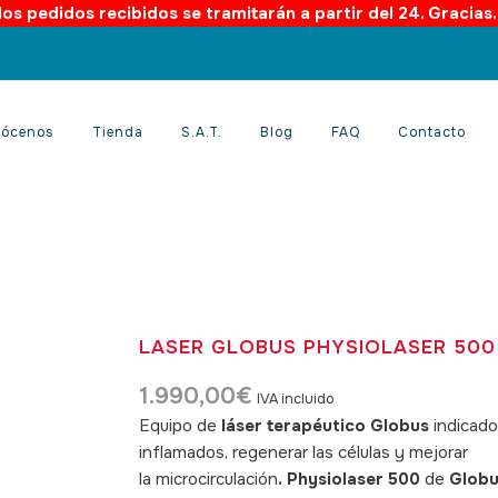
os pedidos recibidos se tramitarán a partir del 24. Gracias
ócenos
Tienda
S.A.T.
Blog
FAQ
Contacto
LASER GLOBUS PHYSIOLASER 500
1.990,00
€
IVA incluido
Equipo de
láser terapéutico Globus
indicado 
inflamados, regenerar las células y mejorar
la microcirculación
.
Physiolaser
500
de
Glob