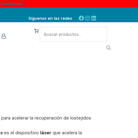
.
Descartar
Facebook
Instagram
LinkedIn
Síguenos en las redes
S
e
a
r
c
h
para acelerar la recuperación de lostejidos
us
es el dispositivo
láser
que acelera la