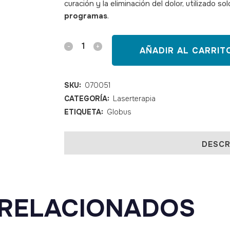
curación y la eliminación del dolor, utilizado s
programas
.
SKU: 070051
Laser
AÑADIR AL CARRIT
Globus
Physiolaser
SKU:
070051
CATEGORÍA:
Laserterapia
500
ETIQUETA:
Globus
quantity
DESCR
RELACIONADOS