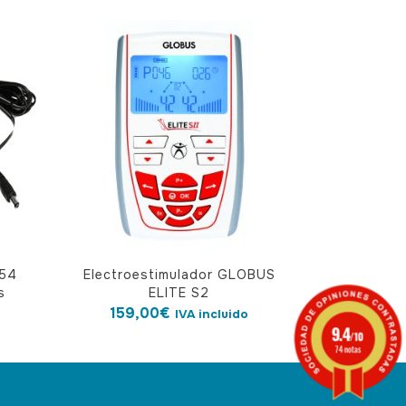
154
Electroestimulador GLOBUS
s
ELITE S2
159,00
€
IVA incluido
9.4
/10
74 notas