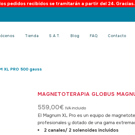
os pedidos recibidos se tramitarán a partir del 24. Gracias
ócenos
Tienda
S.A.T.
Blog
FAQ
Contacto
M XL PRO 500 gauss
MAGNETOTERAPIA GLOBUS MAGNU
559,00
€
IVA incluido
El Magnum XL Pro es un equipo de magnetotera
profesionales y dotado de una gama extrem
2 canales/ 2 solenoides incluidos