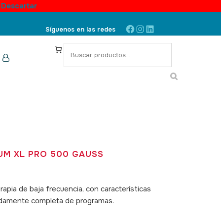
.
Descartar
Facebook
Instagram
LinkedIn
Síguenos en las redes
S
e
a
r
c
h
M XL PRO 500 GAUSS
pia de baja frecuencia, con características
adamente completa de programas.
SKU: 070021