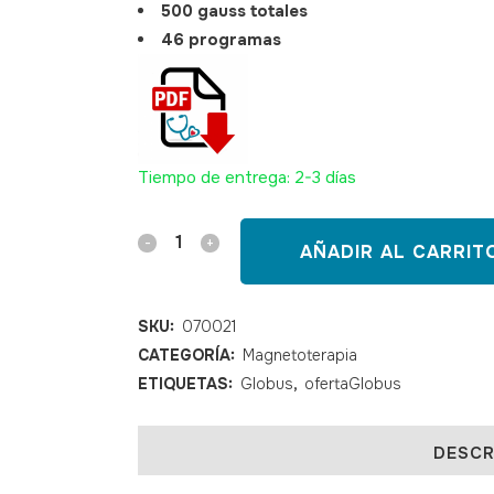
500 gauss totales
46 programas
Tiempo de entrega: 2-3 días
Magnetoterapia
AÑADIR AL CARRIT
Globus
MAGNUM
SKU:
070021
CATEGORÍA:
Magnetoterapia
XL
ETIQUETAS:
Globus
,
ofertaGlobus
PRO
500
DESCR
gauss