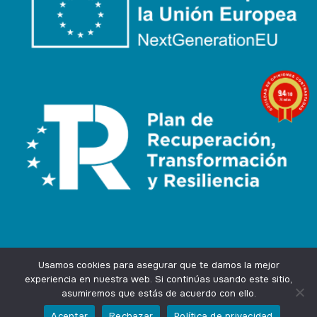
9.4
/10
74 notas
1 nota
Usamos cookies para asegurar que te damos la mejor
experiencia en nuestra web. Si continúas usando este sitio,
asumiremos que estás de acuerdo con ello.
Agencia Marketing Online
Design by
Ingenium.Marketing
Aceptar
Rechazar
Política de privacidad