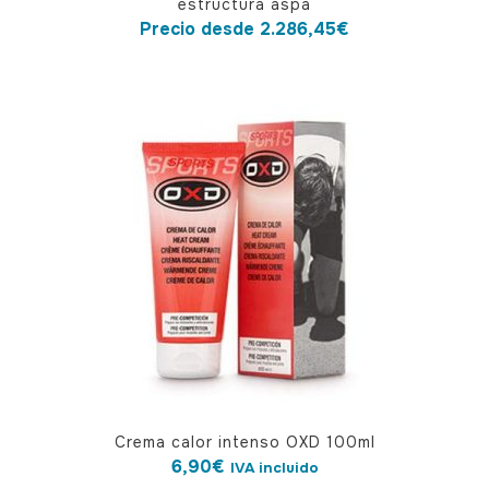
estructura aspa
tiene
Precio desde
2.286,45
€
múltiples
variantes.
Las
opciones
se
pueden
elegir
en
la
página
de
producto
Crema calor intenso OXD 100ml
6,90
€
IVA incluido