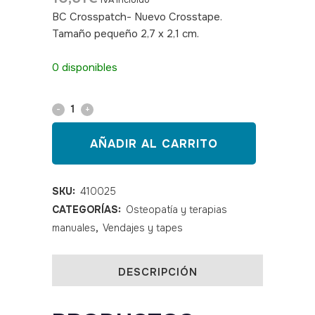
IVA incluido
BC Crosspatch- Nuevo Crosstape.
Tamaño pequeño 2,7 x 2,1 cm.
SKU:
410025
0 disponibles
Crosstape
BC
AÑADIR AL CARRITO
20
láminas
SKU:
410025
CATEGORÍAS:
Osteopatía y terapias
tamaño
manuales
,
Vendajes y tapes
pequeño
quantity
DESCRIPCIÓN