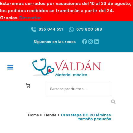
Estaremos cerrados por vacaciones del 10 al 23 de agosto,
los pedidos recibidos se tramitarán a partir del 24.
Gracias.
Descartar
935 044 551
679 800 589
Facebook
Instagram
LinkedIn
Síguenos en las redes
S
e
a
r
c
Home
>
Tienda
>
Crosstape BC 20 láminas
tamaño pequeño
h