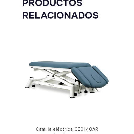
PRODUCTOS
RELACIONADOS
Este
Camilla eléctrica CE0140AR
producto