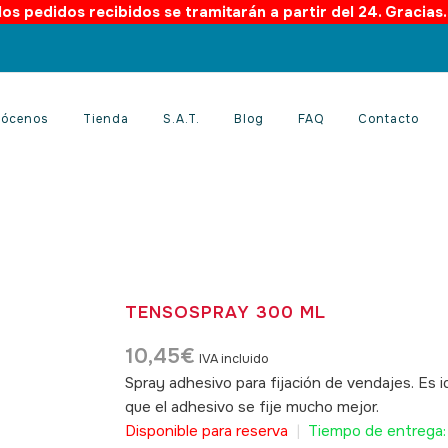
os pedidos recibidos se tramitarán a partir del 24. Gracias
ócenos
Tienda
S.A.T.
Blog
FAQ
Contacto
TENSOSPRAY 300 ML
10,45
€
IVA incluido
Spray adhesivo para fijación de vendajes. Es i
que el adhesivo se fije mucho mejor.
SKU: 410
Disponible para reserva
|
Tiempo de entrega: