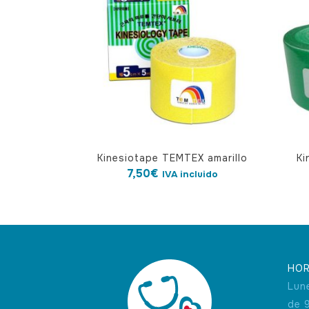
Kinesiotape TEMTEX amarillo
Ki
7,50
€
IVA incluido
HOR
Lun
de 