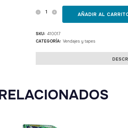
Tensospray
AÑADIR AL CARRIT
300
ml
SKU:
410017
CATEGORÍA:
Vendajes y tapes
quantity
DESCR
RELACIONADOS