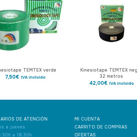
nesiotape TEMTEX verde
Kinesiotape TEMTEX ne
32 metros
7,50
€
IVA incluido
42,00
€
IVA incluido
ARIOS DE ATENCIÓN
MI CUENTA
es a jueves
CARRITO DE COMPRAS
9.30h a 18.30h
OFERTAS