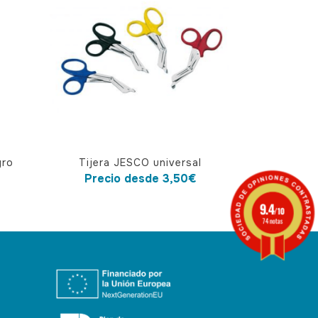
Este
gro
Tijera JESCO universal
producto
Precio desde
3,50
€
tiene
9.4
múltiples
/10
74 notas
variantes.
Las
opciones
se
pueden