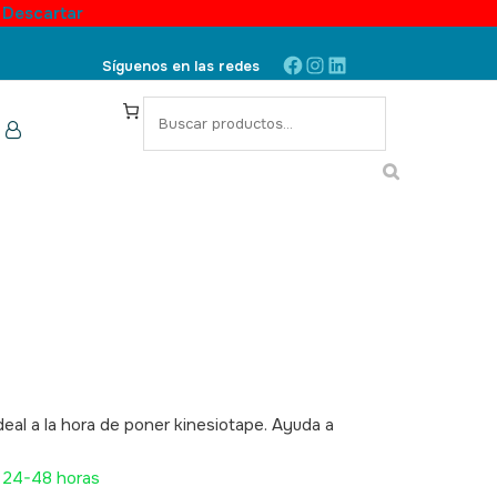
.
Descartar
Facebook
Instagram
LinkedIn
Síguenos en las redes
S
e
a
r
c
h
deal a la hora de poner kinesiotape. Ayuda a
017
 24-48 horas