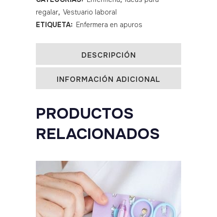
con
regalar
,
Vestuario laboral
botones
ETIQUETA:
Enfermera en apuros
estampado
superhéroes
DESCRIPCIÓN
quantity
INFORMACIÓN ADICIONAL
PRODUCTOS
RELACIONADOS