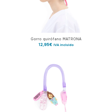
la
página
de
producto
Gorro quirófano MATRONA
12,95
€
IVA incluido