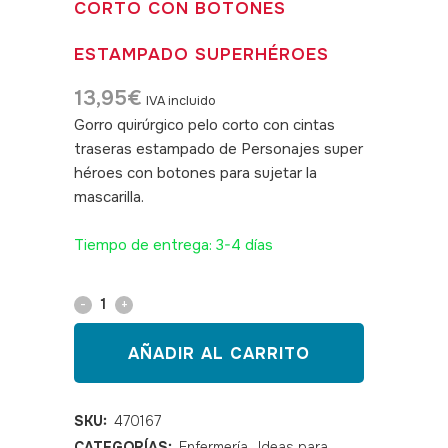
CORTO CON BOTONES
ESTAMPADO SUPERHÉROES
13,95
€
IVA incluido
Gorro quirúrgico pelo corto con cintas
traseras estampado de Personajes super
héroes con botones para sujetar la
mascarilla.
SKU: 470167
Tiempo de entrega: 3-4 días
Gorro
sanitario
AÑADIR AL CARRITO
pelo
corto
SKU:
470167
CATEGORÍAS:
Enfermería
,
Ideas para