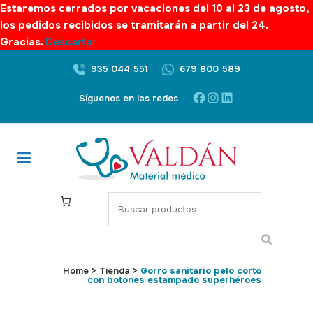
Estaremos cerrados por vacaciones del 10 al 23 de agosto,
los pedidos recibidos se tramitarán a partir del 24.
Gracias.
Descartar
935 044 551
679 800 589
Facebook
Instagram
LinkedIn
Síguenos en las redes
S
e
a
r
c
Home
>
Tienda
>
Gorro sanitario pelo corto
con botones estampado superhéroes
h