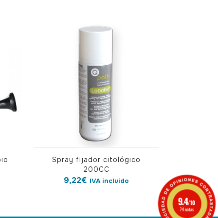
pio
Spray fijador citológico
200CC
9,22
€
IVA incluido
9.4
/10
74 notas