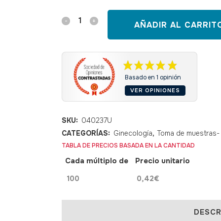
Espéculo
AÑADIR AL CARRIT
vaginal
desechable
20
Basado en 1 opinión
VER OPINIONES
x
80
SKU:
040237U
mm
CATEGORÍAS:
Ginecología
,
Toma de muestras- 
TABLA DE PRECIOS BASADA EN LA CANTIDAD
quantity
Cada múltiplo de
Precio unitario
100
0,42
€
DESCR