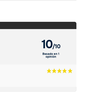
10
/10
Basado en 1
opinión