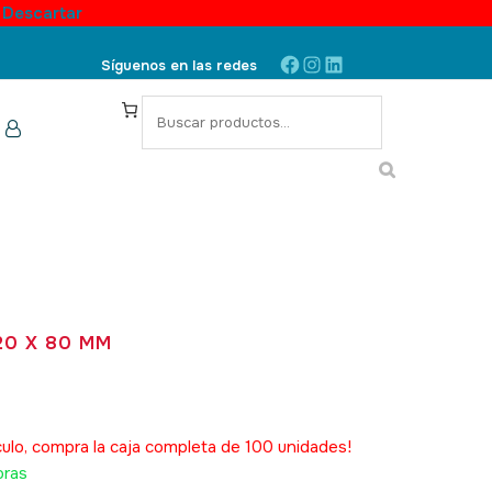
.
Descartar
Facebook
Instagram
LinkedIn
Síguenos en las redes
S
e
a
r
c
h
20 X 80 MM
.
SKU: 040237U
culo, compra la caja completa de 100 unidades!
oras