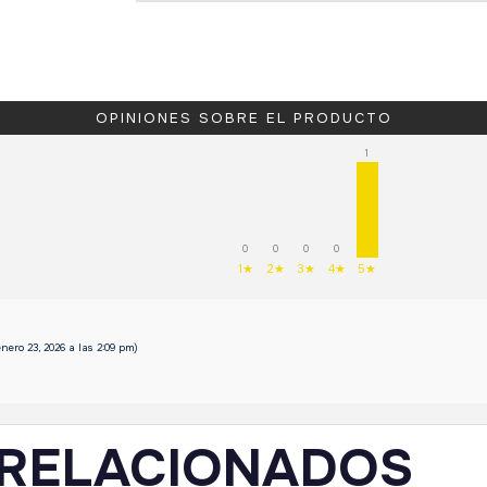
OPINIONES SOBRE EL PRODUCTO
1
0
0
0
0
1★
2★
3★
4★
5★
enero 23, 2026 a las 2:09 pm)
RELACIONADOS