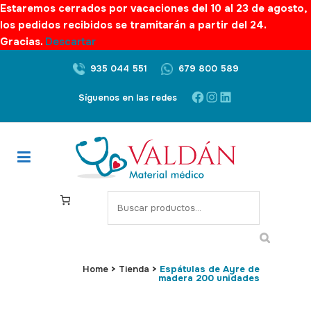
Estaremos cerrados por vacaciones del 10 al 23 de agosto,
los pedidos recibidos se tramitarán a partir del 24.
Gracias.
Descartar
935 044 551
679 800 589
Facebook
Instagram
LinkedIn
Síguenos en las redes
S
e
a
r
c
Home
>
Tienda
>
Espátulas de Ayre de
madera 200 unidades
h