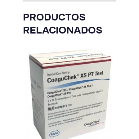
100
PRODUCTOS
unidades
quantity
RELACIONADOS