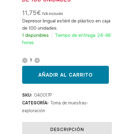
11,75
€
IVA incluido
Depresor lingual estéril de plástico en caja
de 100 unidades.
SKU:040017P
1 disponibles
|
Tiempo de entrega: 24-48
horas
Depresores
linguales
AÑADIR AL CARRITO
estériles
de
SKU:
040017P
CATEGORÍA:
Toma de muestras-
plástico
exploración
caja
de
DESCRIPCIÓN