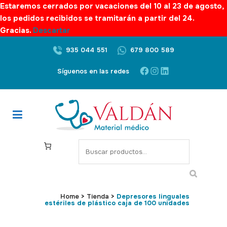
Estaremos cerrados por vacaciones del 10 al 23 de agosto,
los pedidos recibidos se tramitarán a partir del 24.
Gracias.
Descartar
935 044 551
679 800 589
Facebook
Instagram
LinkedIn
Síguenos en las redes
S
e
a
r
c
Home
>
Tienda
>
Depresores linguales
estériles de plástico caja de 100 unidades
h