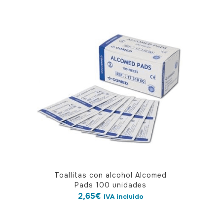
variantes.
Las
opciones
se
pueden
elegir
en
la
página
de
producto
Toallitas con alcohol Alcomed
Pads 100 unidades
2,65
€
IVA incluido