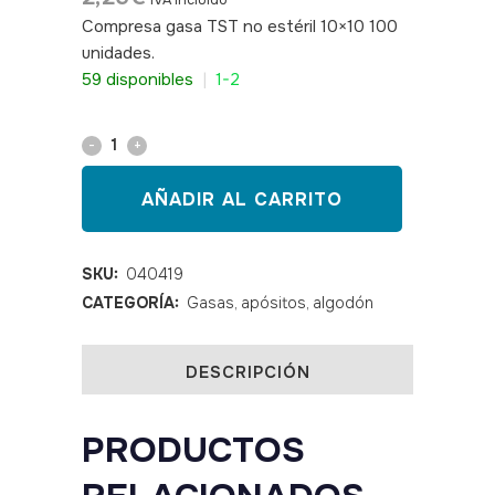
IVA incluido
Compresa gasa TST no estéril 10×10 100
unidades.
SKU: 040419
59 disponibles
|
1-2
Compresa
gasa
AÑADIR AL CARRITO
TST
no
SKU:
040419
CATEGORÍA:
Gasas, apósitos, algodón
estéril
10x10
DESCRIPCIÓN
100
unidades
PRODUCTOS
quantity