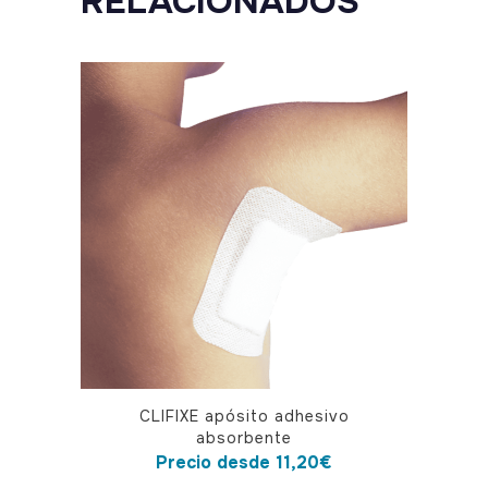
RELACIONADOS
Este
CLIFIXE apósito adhesivo
producto
absorbente
tiene
Precio desde
11,20
€
múltiples