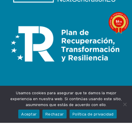
9.4
/10
74 notas
Usamos cookies para asegurar que te damos la mejor
experiencia en nuestra web. Si continúas usando este sitio,
asumiremos que estás de acuerdo con ello.
Agencia Marketing Online
Design by
Ingenium.Marketing
Aceptar
Rechazar
Política de privacidad
Privacidad
Aviso Legal