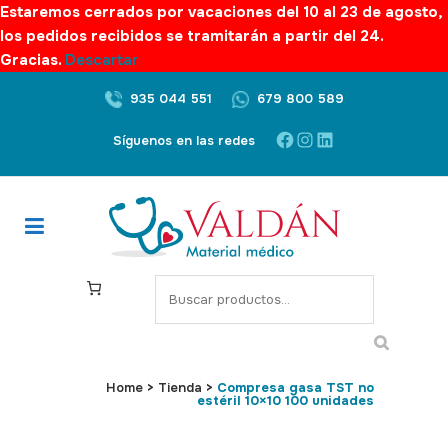
Estaremos cerrados por vacaciones del 10 al 23 de agosto,
los pedidos recibidos se tramitarán a partir del 24.
Gracias.
Descartar
935 044 551
679 800 589
Facebook
Instagram
LinkedIn
Síguenos en las redes
S
e
a
r
c
Home
>
Tienda
>
Compresa gasa TST no
estéril 10×10 100 unidades
h