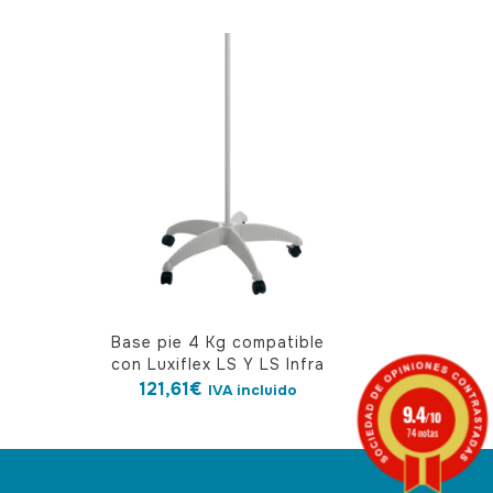
Base pie 4 Kg compatible
con Luxiflex LS Y LS Infra
121,61
€
IVA incluido
9.4
/10
74 notas