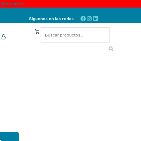
.
Descartar
Facebook
Instagram
LinkedIn
Síguenos en las redes
S
e
a
r
c
h
KU: 220019