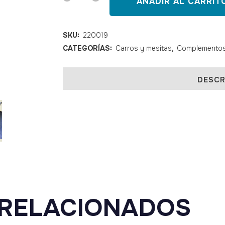
AÑADIR AL CARRIT
ropa
sucia
SKU:
220019
CATEGORÍAS:
Carros y mesitas
,
Complementos d
plegable
quantity
DESCR
RELACIONADOS