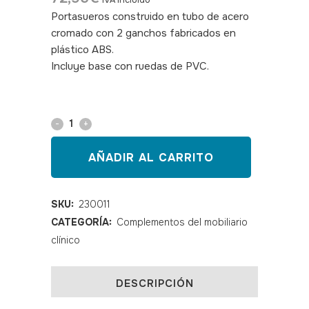
IVA incluido
Portasueros construido en tubo de acero
cromado con 2 ganchos fabricados en
plástico ABS.
Incluye base con ruedas de PVC.
SKU:
230011
Portasueros
cromado
AÑADIR AL CARRITO
2
ganchos
SKU:
230011
CATEGORÍA:
Complementos del mobiliario
con
clínico
base
PVC
DESCRIPCIÓN
quantity