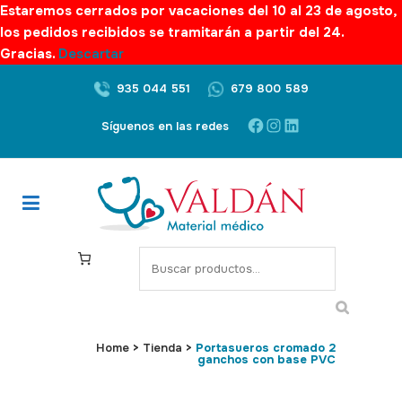
Estaremos cerrados por vacaciones del 10 al 23 de agosto,
los pedidos recibidos se tramitarán a partir del 24.
Gracias.
Descartar
935 044 551
679 800 589
Facebook
Instagram
LinkedIn
Síguenos en las redes
S
e
a
r
c
Home
>
Tienda
>
Portasueros cromado 2
ganchos con base PVC
h