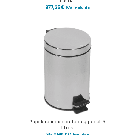
caudal
877,25
€
IVA incluido
Papelera inox con tapa y pedal 5
litros
35,09
€
IVA incluido