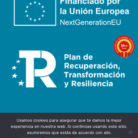
9.4
/10
74 notas
Usamos cookies para asegurar que te damos la mejor
experiencia en nuestra web. Si continúas usando este sitio,
asumiremos que estás de acuerdo con ello.
Agencia Marketing Online
Design by
Ingenium.Marketing