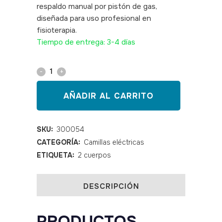
respaldo manual por pistón de gas,
diseñada para uso profesional en
fisioterapia.
SKU: 300054
Tiempo de entrega: 3-4 días
Camilla
eléctrica
AÑADIR AL CARRITO
2
cuerpos
SKU:
300054
CATEGORÍA:
Camillas eléctricas
PRO
ETIQUETA:
2 cuerpos
201
quantity
DESCRIPCIÓN
PRODUCTOS