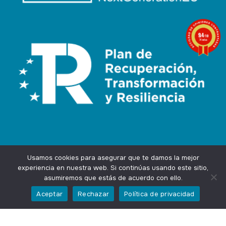
9.4
/10
74 notas
Usamos cookies para asegurar que te damos la mejor
experiencia en nuestra web. Si continúas usando este sitio,
asumiremos que estás de acuerdo con ello.
Agencia Marketing Online
Design by
Ingenium.Marketing
Aceptar
Rechazar
Política de privacidad
Privacidad
Aviso Legal