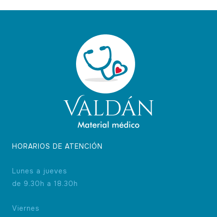
se
pueden
elegir
en
la
página
de
producto
HORARIOS DE ATENCIÓN
Lunes a jueves
de 9.30h a 18.30h
Viernes