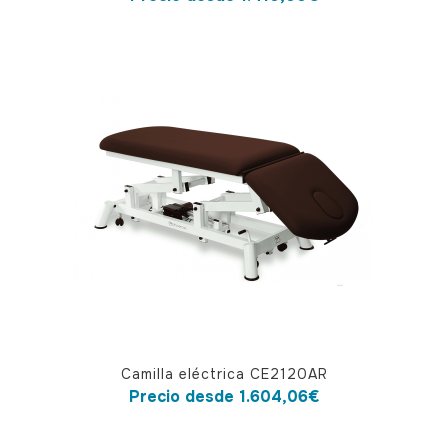
tiene
múltiples
variantes.
Las
opciones
se
pueden
elegir
en
la
página
de
producto
Este
Camilla eléctrica CE2120AR
producto
Precio desde
1.604,06
€
tiene
múltiples