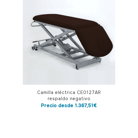
opciones
se
pueden
elegir
en
la
página
de
producto
Este
Camilla eléctrica CE0127AR
producto
respaldo negativo
tiene
Precio desde
1.367,51
€
múltiples
variantes.
Las
opciones