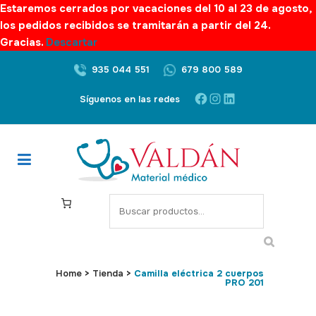
Estaremos cerrados por vacaciones del 10 al 23 de agosto,
los pedidos recibidos se tramitarán a partir del 24.
Gracias.
Descartar
935 044 551
679 800 589
Facebook
Instagram
LinkedIn
Síguenos en las redes
S
e
a
r
c
Home
>
Tienda
>
Camilla eléctrica 2 cuerpos
PRO 201
h