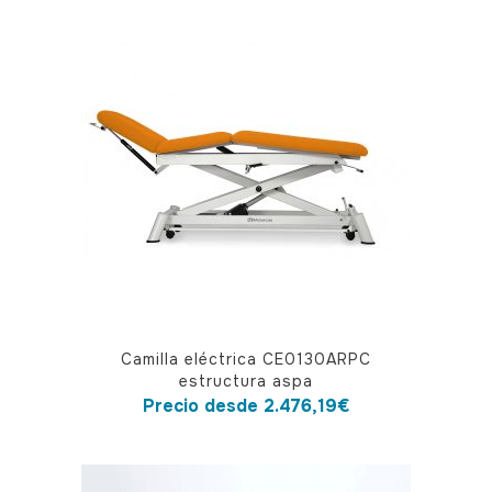
variantes.
Las
opciones
se
pueden
elegir
en
la
página
de
producto
Este
Camilla eléctrica CE0130ARPC
producto
estructura aspa
tiene
Precio desde
2.476,19
€
múltiples
variantes.
Las