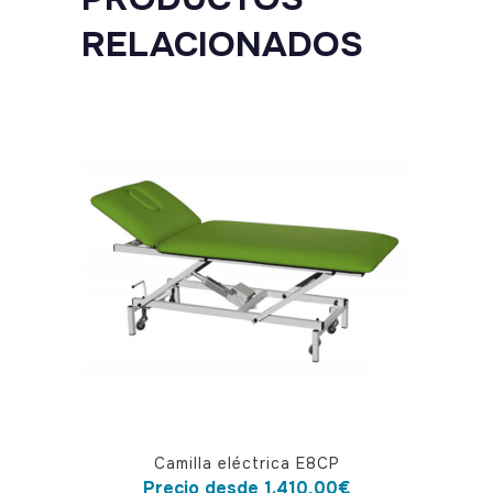
RELACIONADOS
Este
Camilla eléctrica E8CP
producto
Precio desde
1.410,00
€