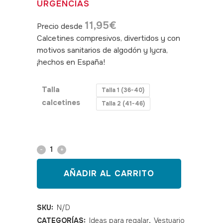
URGENCIAS
11,95
€
Precio desde
Calcetines compresivos, divertidos y con
motivos sanitarios de algodón y lycra,
¡hechos en España!
SKU: 480071, 480072
Talla
Talla 1 (36-40)
calcetines
Talla 2 (41-46)
Calcetín
compresivo
AÑADIR AL CARRITO
Urgencias
quantity
SKU:
N/D
CATEGORÍAS:
Ideas para regalar
,
Vestuario