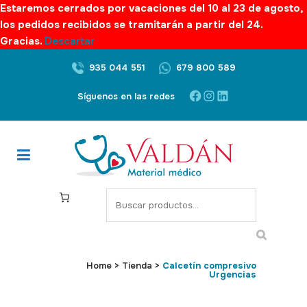
Estaremos cerrados por vacaciones del 10 al 23 de agosto,
los pedidos recibidos se tramitarán a partir del 24.
Gracias.
Descartar
935 044 551
679 800 589
Facebook
Instagram
LinkedIn
Síguenos en las redes
S
e
a
r
c
Home
>
Tienda
>
Calcetín compresivo
Urgencias
h