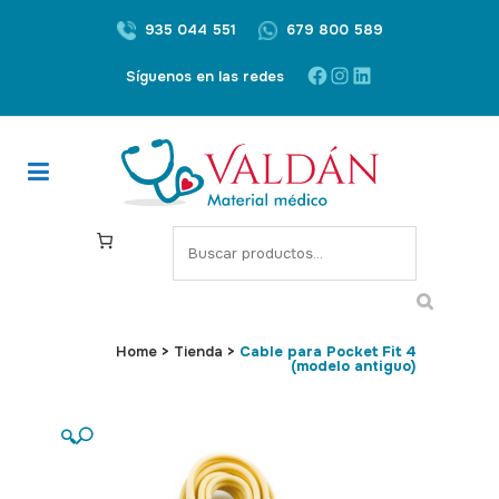
935 044 551
679 800 589
Facebook
Instagram
LinkedIn
Síguenos en las redes
S
e
a
r
c
Home
>
Tienda
>
Cable para Pocket Fit 4
(modelo antiguo)
h
🔍