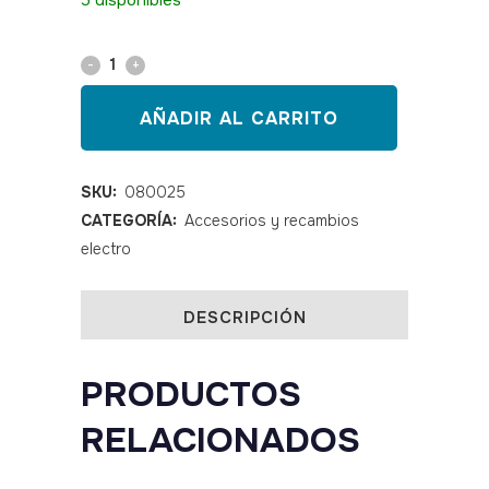
5 disponibles
Cable
para
AÑADIR AL CARRITO
Pocket
Fit
SKU:
080025
CATEGORÍA:
Accesorios y recambios
4
electro
(modelo
antiguo)
DESCRIPCIÓN
quantity
PRODUCTOS
RELACIONADOS