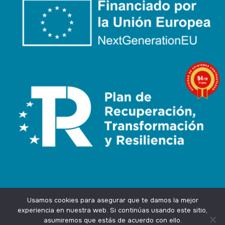
9.4
/10
74 notas
Usamos cookies para asegurar que te damos la mejor
experiencia en nuestra web. Si continúas usando este sitio,
asumiremos que estás de acuerdo con ello.
Agencia Marketing Online
Design by
Ingenium.Marketing