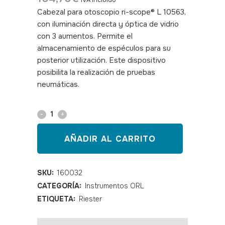
IVA incluido
Cabezal para otoscopio ri-scope® L 10563,
con iluminación directa y óptica de vidrio
con 3 aumentos. Permite el
almacenamiento de espéculos para su
posterior utilización. Este dispositivo
posibilita la realización de pruebas
neumáticas.
SKU: 160032
Cabezal
otoscopio
AÑADIR AL CARRITO
Riester
Ri-
SKU:
160032
CATEGORÍA:
Instrumentos ORL
Scope
ETIQUETA:
Riester
L1