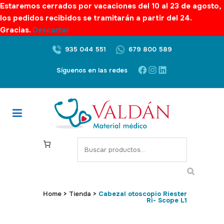
Estaremos cerrados por vacaciones del 10 al 23 de agosto,
los pedidos recibidos se tramitarán a partir del 24.
Gracias.
Descartar
935 044 551
679 800 589
Facebook
Instagram
LinkedIn
Síguenos en las redes
S
e
a
r
c
Home
>
Tienda
>
Cabezal otoscopio Riester
Ri- Scope L1
h