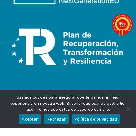
9.4
/10
74 notas
Usamos cookies para asegurar que te damos la mejor
experiencia en nuestra web. Si continúas usando este sitio,
asumiremos que estás de acuerdo con ello.
Agencia Marketing Online
Design by
Ingenium.Marketing
Aceptar
Rechazar
Política de privacidad
Privacidad
Aviso Legal