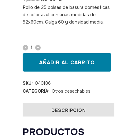
IVA incluido
Rollo de 25 bolsas de basura domésticas
de color azul con unas medidas de
52x60cm. Galga 60 y densidad media.
SKU: 040186
Bolsas
basura
AÑADIR AL CARRITO
azules
52
SKU:
040186
CATEGORÍA:
Otros desechables
x
60
DESCRIPCIÓN
G60
quantity
PRODUCTOS