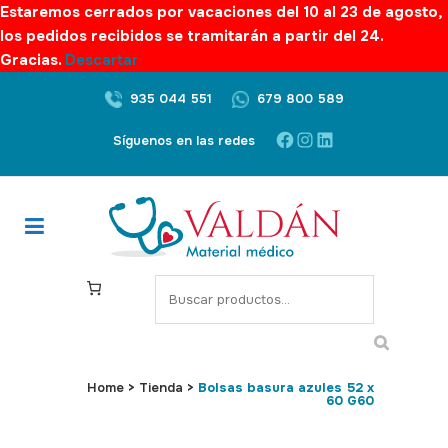
Estaremos cerrados por vacaciones del 10 al 23 de agosto,
los pedidos recibidos se tramitarán a partir del 24.
Gracias.
Descartar
935 044 551
679 800 589
Facebook
Instagram
LinkedIn
Síguenos en las redes
S
e
a
r
c
Home
>
Tienda
>
Bolsas basura azules 52 x
60 G60
h