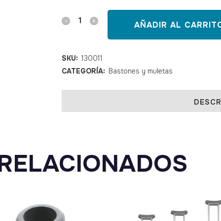
Bastón
AÑADIR AL CARRIT
con
puño
SKU:
130011
CATEGORÍA:
Bastones y muletas
blando
SOFT
DESCR
TOUCH
quantity
RELACIONADOS