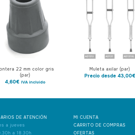
Este
ontera 22 mm color gris
Muleta axilar (par)
producto
(par)
Precio desde
43,00
tiene
4,60
€
IVA incluido
múltiples
variantes.
Las
opciones
ARIOS DE ATENCIÓN
MI CUENTA
se
es a jueves
CARRITO DE COMPRAS
pueden
9.30h a 18.30h
OFERTAS