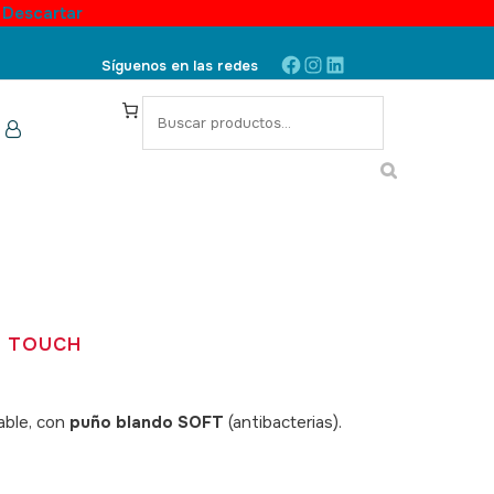
.
Descartar
Facebook
Instagram
LinkedIn
Síguenos en las redes
S
e
a
r
c
h
T TOUCH
able, con
puño blando
SOFT
(antibacterias).