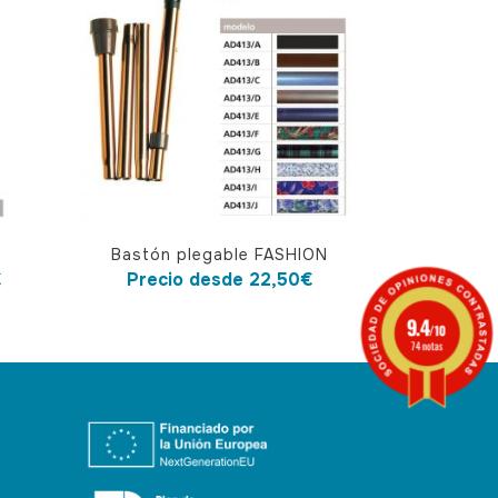
Este
Bastón plegable FASHION
producto
€
Precio desde
22,50
€
tiene
9.4
múltiples
/10
74 notas
variantes.
Las
opciones
se
pueden