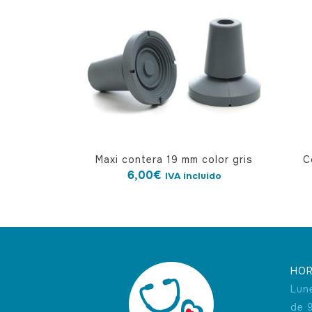
Maxi contera 19 mm color gris
C
6,00
€
IVA incluido
HOR
Lun
de 