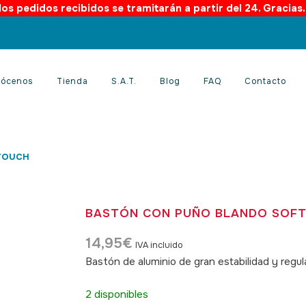
os pedidos recibidos se tramitarán a partir del 24. Gracias
ócenos
Tienda
S.A.T.
Blog
FAQ
Contacto
 TOUCH
BASTÓN CON PUÑO BLANDO SOF
14,95
€
IVA incluido
Bastón de aluminio de gran estabilidad y regul
SKU: 130011
2 disponibles