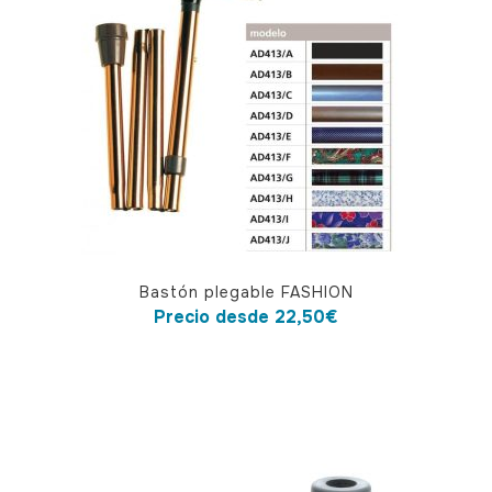
Este
Bastón plegable FASHION
producto
Precio desde
22,50
€
tiene
múltiples
variantes.
Las
opciones
se