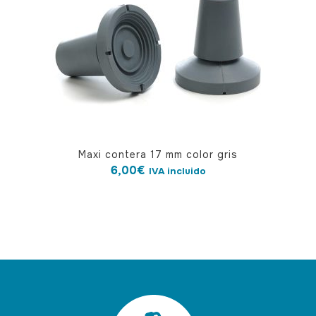
pueden
elegir
en
la
página
de
producto
Maxi contera 17 mm color gris
6,00
€
IVA incluido