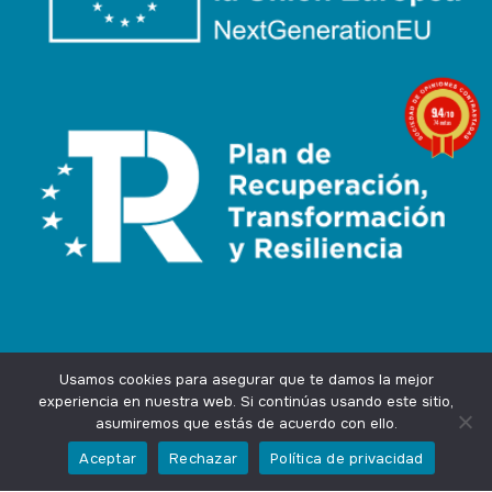
9.4
/10
74 notas
Usamos cookies para asegurar que te damos la mejor
experiencia en nuestra web. Si continúas usando este sitio,
asumiremos que estás de acuerdo con ello.
Agencia Marketing Online
Design by
Ingenium.Marketing
Aceptar
Rechazar
Política de privacidad
Privacidad