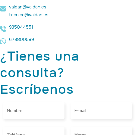
valdan@valdan.es
tecnico@valdan.es
935044551
679800589
¿Tienes una
consulta?
Escríbenos