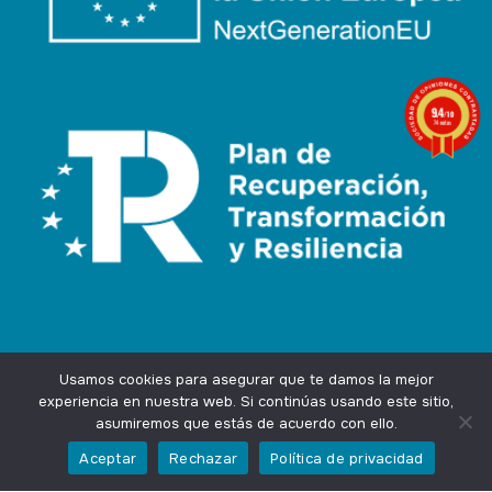
9.4
/10
74 notas
Usamos cookies para asegurar que te damos la mejor
experiencia en nuestra web. Si continúas usando este sitio,
asumiremos que estás de acuerdo con ello.
Agencia Marketing Online
Design by
Ingenium.Marketing
Aceptar
Rechazar
Política de privacidad
Privacidad