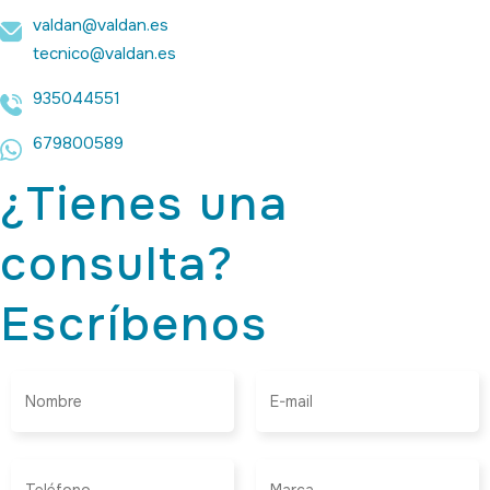
valdan@valdan.es
tecnico@valdan.es
935044551
679800589
¿Tienes una
consulta?
Escríbenos