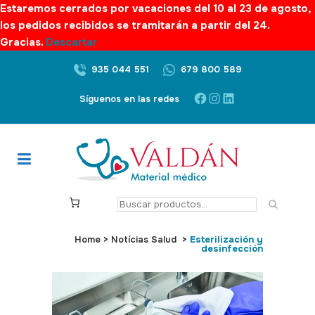
Estaremos cerrados por vacaciones del 10 al 23 de agosto,
los pedidos recibidos se tramitarán a partir del 24.
Gracias.
Descartar
935 044 551
679 800 589
Facebook
Instagram
LinkedIn
Síguenos en las redes
S
e
a
Home
>
Notícias Salud
>
Esterilización y
desinfección
r
c
h