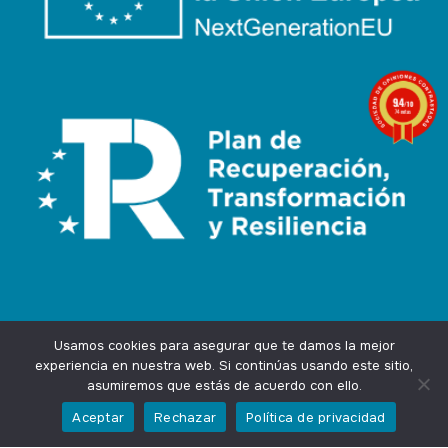
9.4
/10
74 notas
Usamos cookies para asegurar que te damos la mejor
experiencia en nuestra web. Si continúas usando este sitio,
asumiremos que estás de acuerdo con ello.
Agencia Marketing Online
Design by
Ingenium.Marketing
Aceptar
Rechazar
Política de privacidad
Privacidad