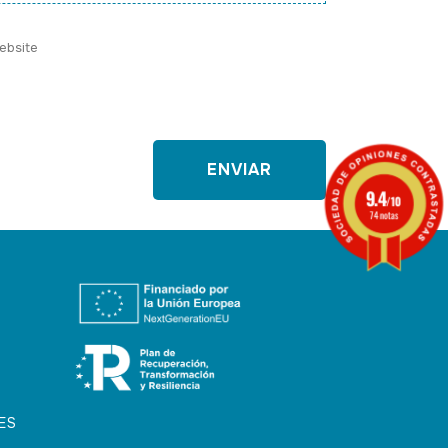
9.4
/10
74 notas
ES