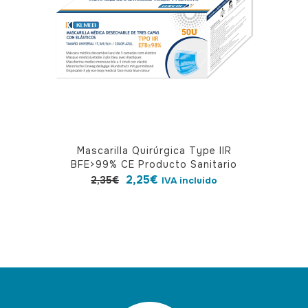
elegir
en
la
página
de
producto
Mascarilla Quirúrgica Type IIR
BFE>99% CE Producto Sanitario
El
El
2,25
€
2,35
€
IVA incluido
precio
precio
original
actual
era:
es:
2,35€.
2,25€.