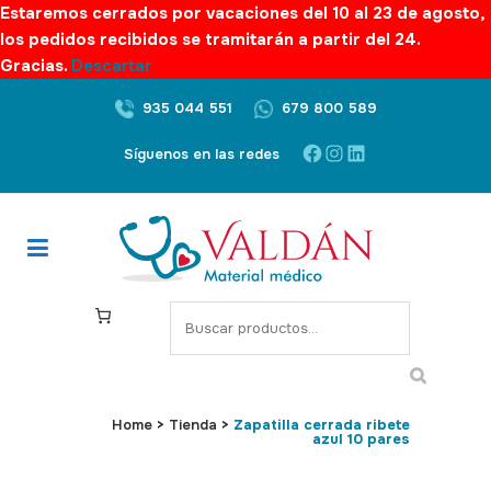
Estaremos cerrados por vacaciones del 10 al 23 de agosto,
los pedidos recibidos se tramitarán a partir del 24.
Gracias.
Descartar
935 044 551
679 800 589
Facebook
Instagram
LinkedIn
Síguenos en las redes
S
e
a
r
c
Home
>
Tienda
>
Zapatilla cerrada ribete
azul 10 pares
h