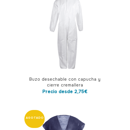
Este
Buzo desechable con capucha y
producto
cierre cremallera
tiene
Precio desde
2,75
€
múltiples
variantes.
Las
opciones
se