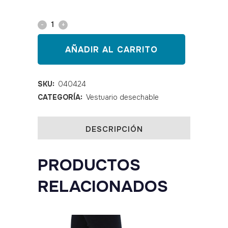
Zapatilla
cerrada
AÑADIR AL CARRITO
ribete
azul
SKU:
040424
CATEGORÍA:
Vestuario desechable
10
pares
DESCRIPCIÓN
quantity
PRODUCTOS
RELACIONADOS