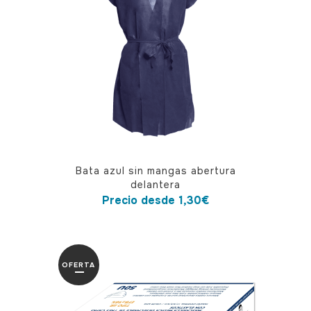
pueden
elegir
en
la
página
de
producto
Este
Bata azul sin mangas abertura
producto
delantera
tiene
Precio desde
1,30
€
múltiples
variantes.
Las
OFERTA
opciones
se
pueden