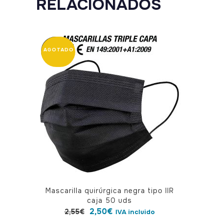
RELACIONADOS
OFERTA
Mascarilla quirúrgica negra tipo IIR
caja 50 uds
El
El
2,50
€
2,55
€
IVA incluido