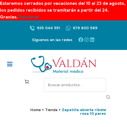
Estaremos cerrados por vacaciones del 10 al 23 de agosto,
los pedidos recibidos se tramitarán a partir del 24.
Gracias.
Descartar
935 044 551
679 800 589
Facebook
Instagram
LinkedIn
Síguenos en las redes
S
e
a
r
c
Home
>
Tienda
>
Zapatilla abierta ribete
rosa 10 pares
h