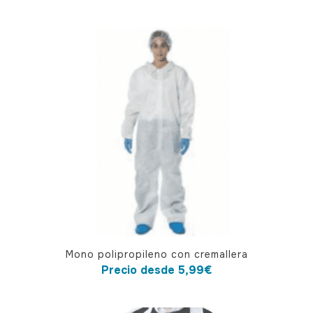
precio
precio
original
actual
era:
es:
2,55€.
2,50€.
Este
Mono polipropileno con cremallera
producto
Precio desde
5,99
€
tiene
múltiples