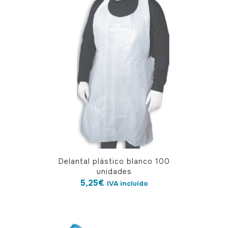
variantes.
Las
opciones
se
pueden
elegir
en
la
página
de
producto
Delantal plástico blanco 100
unidades
5,25
€
IVA incluido