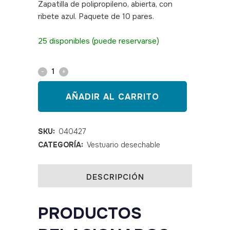
Zapatilla de polipropileno, abierta, con
ribete azul. Paquete de 10 pares.
SKU:040427
25 disponibles (puede reservarse)
Zapatilla
abierta
AÑADIR AL CARRITO
ribete
rosa
SKU:
040427
CATEGORÍA:
Vestuario desechable
10
pares
DESCRIPCIÓN
quantity
PRODUCTOS