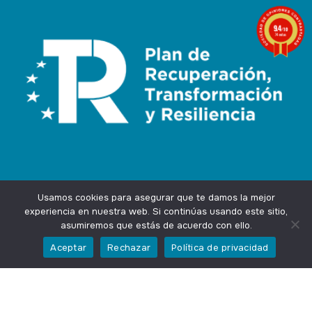
9.4
/10
74 notas
Usamos cookies para asegurar que te damos la mejor
experiencia en nuestra web. Si continúas usando este sitio,
asumiremos que estás de acuerdo con ello.
Agencia Marketing Online
Design by
Ingenium.Marketing
Aceptar
Rechazar
Política de privacidad
Privacidad
Aviso Legal
Cookies