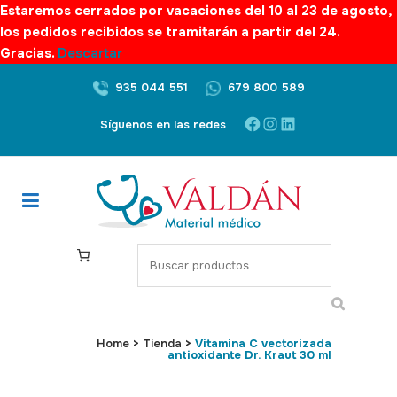
Estaremos cerrados por vacaciones del 10 al 23 de agosto,
los pedidos recibidos se tramitarán a partir del 24.
Gracias.
Descartar
935 044 551
679 800 589
Facebook
Instagram
LinkedIn
Síguenos en las redes
S
e
a
r
c
Home
>
Tienda
>
Vitamina C vectorizada
antioxidante Dr. Kraut 30 ml
h