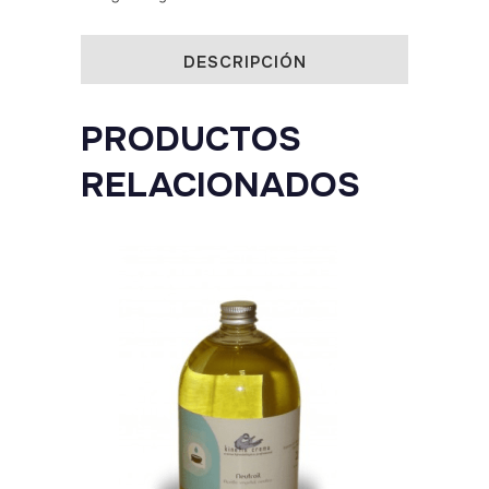
Kraut
30
DESCRIPCIÓN
ml
PRODUCTOS
quantity
RELACIONADOS