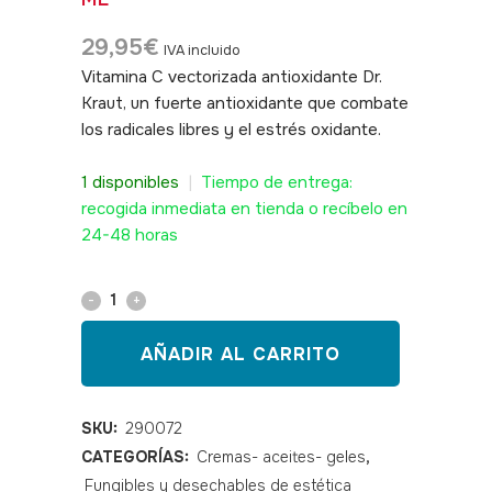
29,95
€
IVA incluido
Vitamina C vectorizada antioxidante Dr.
Kraut, un fuerte antioxidante que combate
los radicales libres y el estrés oxidante.
.
SKU: 290072
1 disponibles
|
Tiempo de entrega:
recogida inmediata en tienda o recíbelo en
24-48 horas
Vitamina
C
AÑADIR AL CARRITO
vectorizada
antioxidante
SKU:
290072
CATEGORÍAS:
Cremas- aceites- geles
,
Dr.
Fungibles y desechables de estética