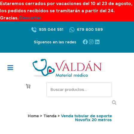
Estaremos cerrados por vacaciones del 10 al 23 de agosto,
los pedidos recibidos se tramitarán a partir del 24.
Gracias.
Descartar
935 044 551
679 800 589
Facebook
Instagram
LinkedIn
Síguenos en las redes
S
e
a
r
c
Home
>
Tienda
>
Venda tubular de soporte
Novofix 20 metros
h