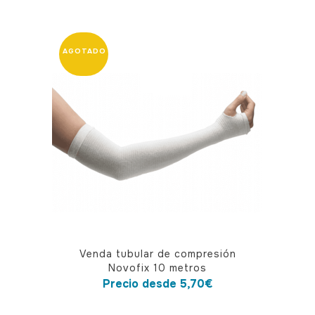
Este
Venda tubular de compresión
producto
Novofix 10 metros
tiene
Precio desde
5,70
€
múltiples