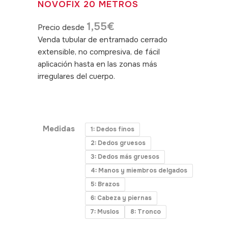
NOVOFIX 20 METROS
1,55
€
Precio desde
Venda tubular de entramado cerrado
extensible, no compresiva, de fácil
aplicación hasta en las zonas más
irregulares del cuerpo.
SKU:
040160,040161,040162,040163,040164,040165,040
Tubigrip
Medidas
1: Dedos finos
2: Dedos gruesos
3: Dedos más gruesos
4: Manos y miembros delgados
5: Brazos
6: Cabeza y piernas
7: Muslos
8: Tronco