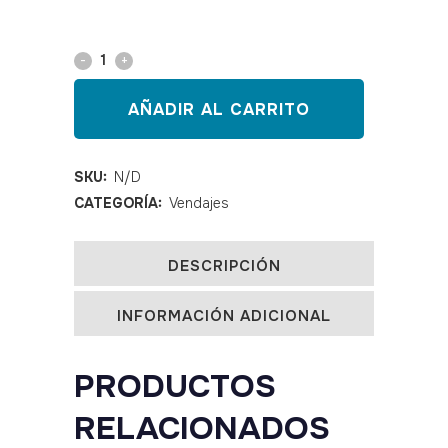
Venda
tubular
AÑADIR AL CARRITO
de
soporte
SKU:
N/D
CATEGORÍA:
Vendajes
Novofix
20
DESCRIPCIÓN
metros
INFORMACIÓN ADICIONAL
quantity
PRODUCTOS
RELACIONADOS