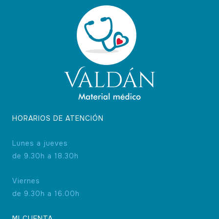
pueden
elegir
en
la
página
de
producto
HORARIOS DE ATENCIÓN
Lunes a jueves
de 9.30h a 18.30h
Viernes
de 9.30h a 16.00h
MI CUENTA