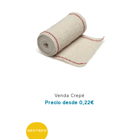
Este
Venda Crepé
producto
Precio desde
0,22
€
tiene
múltiples
variantes.
Las