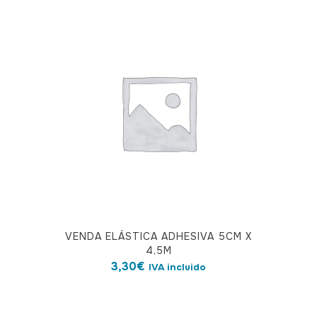
variantes.
Las
opciones
se
pueden
elegir
en
la
página
de
producto
VENDA ELÁSTICA ADHESIVA 5CM X
4,5M
3,30
€
IVA incluido